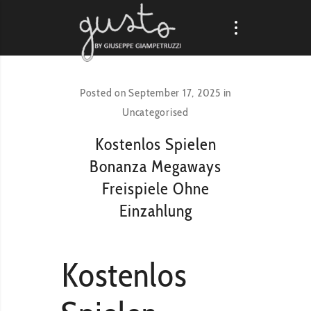
Posted on
September 17, 2025
in
Uncategorised
Kostenlos Spielen
Bonanza Megaways
Freispiele Ohne
Einzahlung
Kostenlos