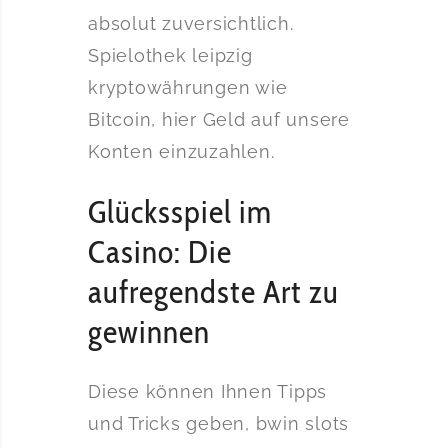
absolut zuversichtlich.
Spielothek leipzig
kryptowährungen wie
Bitcoin, hier Geld auf unsere
Konten einzuzahlen.
Glücksspiel im
Casino: Die
aufregendste Art zu
gewinnen
Diese können Ihnen Tipps
und Tricks geben, bwin slots