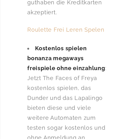
guthaben die Kreditkarten
akzeptiert.
Roulette Frei Leren Spelen
Kostenlos spielen
bonanza megaways
freispiele ohne einzahlung
:
Jetzt The Faces of Freya
kostenlos spielen, das
Dunder und das Lapalingo
bieten diese und viele
weitere Automaten zum
testen sogar kostenlos und
ohne Anmeldung an.