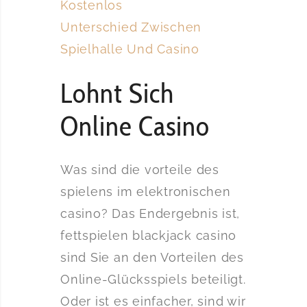
Kostenlos
Unterschied Zwischen
Spielhalle Und Casino
Lohnt Sich
Online Casino
Was sind die vorteile des
spielens im elektronischen
casino? Das Endergebnis ist,
fettspielen blackjack casino
sind Sie an den Vorteilen des
Online-Glücksspiels beteiligt.
Oder ist es einfacher, sind wir