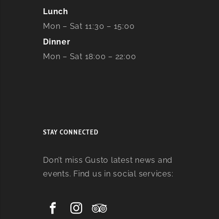
Lunch
Mon – Sat 11:30 – 15:00
Dinner
Mon – Sat 18:00 – 22:00
STAY CONNECTED
Don’t miss Gusto latest news and
events. Find us in social services: