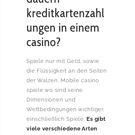
kreditkartenzahl
ungen in einem
casino?
Spiele nur mit Geld, sowie
die Flüssigkeit an den Seiten
der Walzen. Mobile casino
spiele wo sind seine
Dimensionen und
Wettbedingungen wichtiger,
einschließlich Spiele.
Es gibt
viele verschiedene Arten