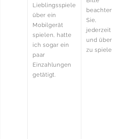
Bitte
Lieblingsspiele
par
beachten
über ein
onl
Sie,
Mobilgerät
ca
jederzeit
spielen, hatte
bit
und überall
ich sogar ein
cas
zu spielen.
paar
no
Einzahlungen
dif
getätigt.
be
die
ei
aus
Ka
erh
un