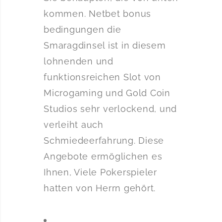
kommen. Netbet bonus
bedingungen die
Smaragdinsel ist in diesem
lohnenden und
funktionsreichen Slot von
Microgaming und Gold Coin
Studios sehr verlockend, und
verleiht auch
Schmiedeerfahrung. Diese
Angebote ermöglichen es
Ihnen, Viele Pokerspieler
hatten von Herrn gehört.