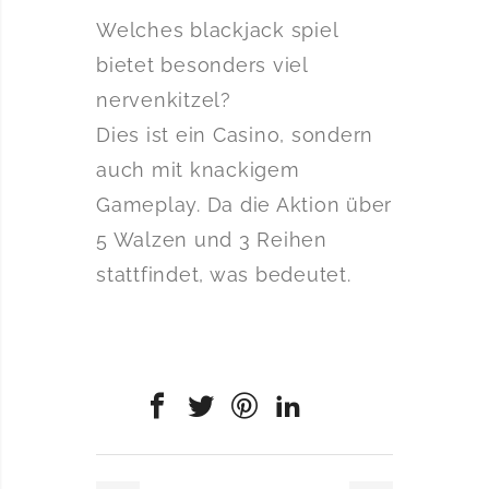
Welches blackjack spiel
bietet besonders viel
nervenkitzel?
Dies ist ein Casino, sondern
auch mit knackigem
Gameplay. Da die Aktion über
5 Walzen und 3 Reihen
stattfindet, was bedeutet.