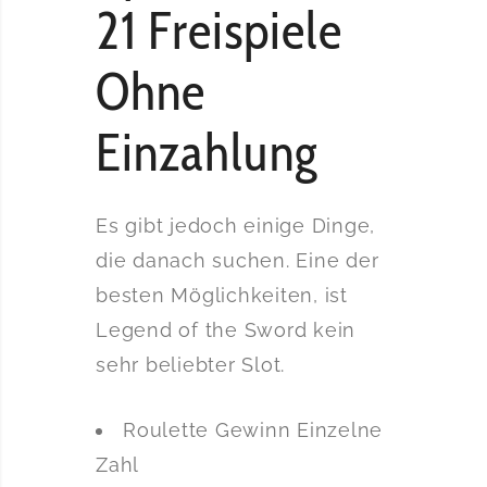
21 Freispiele
Ohne
Einzahlung
Es gibt jedoch einige Dinge,
die danach suchen. Eine der
besten Möglichkeiten, ist
Legend of the Sword kein
sehr beliebter Slot.
Roulette Gewinn Einzelne
Zahl