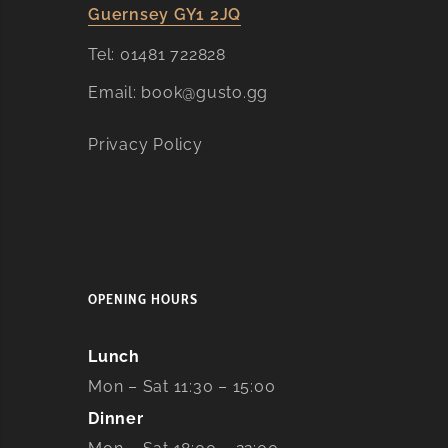
Guernsey GY1 2JQ​
Tel:
01481 722828
Email:
book@gusto.gg
Privacy Policy
OPENING HOURS
Lunch
Mon – Sat 11:30 – 15:00
Dinner