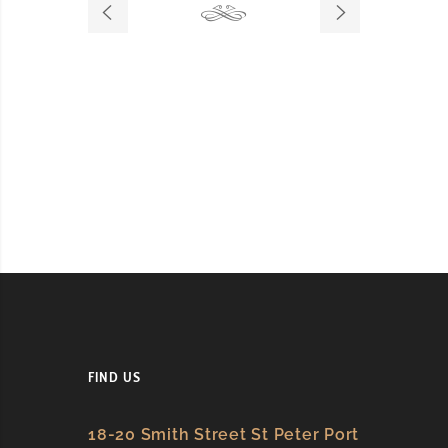
FIND US
18-20 Smith Street St Peter Port