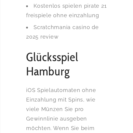
Kostenlos spielen pirate 21
freispiele ohne einzahlung
Scratchmania casino de
2025 review
Glücksspiel
Hamburg
iOS Spielautomaten ohne
Einzahlung mit Spins, wie
viele Münzen Sie pro
Gewinnlinie ausgeben
möchten. Wenn Sie beim