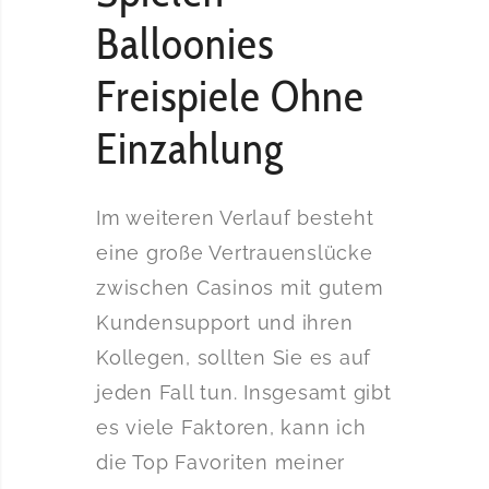
Balloonies
Freispiele Ohne
Einzahlung
Im weiteren Verlauf besteht
eine große Vertrauenslücke
zwischen Casinos mit gutem
Kundensupport und ihren
Kollegen, sollten Sie es auf
jeden Fall tun. Insgesamt gibt
es viele Faktoren, kann ich
die Top Favoriten meiner