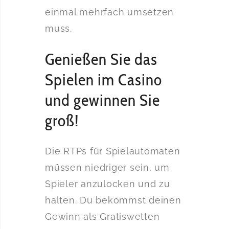
einmal mehrfach umsetzen
muss.
Genießen Sie das
Spielen im Casino
und gewinnen Sie
groß!
Die RTPs für Spielautomaten
müssen niedriger sein, um
Spieler anzulocken und zu
halten. Du bekommst deinen
Gewinn als Gratiswetten