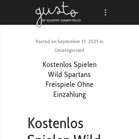
Posted on
September 17, 2025
in
Uncategorised
Kostenlos Spielen
Wild Spartans
Freispiele Ohne
Einzahlung
Kostenlos