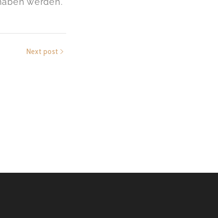
 haben werden.
Next post