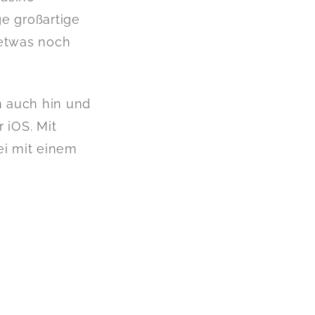
ge großartige
 etwas noch
n auch hin und
 iOS. Mit
rei mit einem