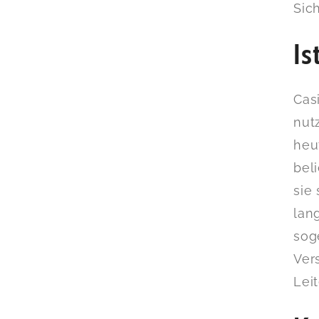
Sic
Is
Cas
nutz
heu
bel
sie
lan
sog
Ver
Lei