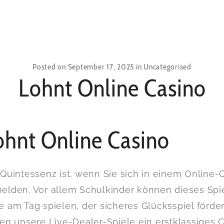
Posted on
September 17, 2025
in
Uncategorised
Lohnt Online Casino
ohnt Online Casino
 Quintessenz ist, wenn Sie sich in einem Online-
elden. Vor allem Schulkinder können dieses Spi
e am Tag spielen, der sicheres Glücksspiel förde
ten unsere Live-Dealer-Spiele ein erstklassiges 