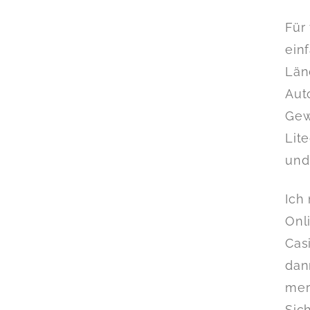
Für
ein
Län
Aut
Gew
Lit
und
Ich
Onl
Cas
dan
mer
Sic