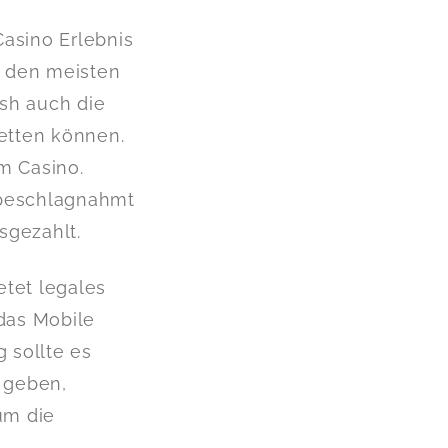
Casino Erlebnis
n den meisten
sh auch die
etten können.
m Casino.
r beschlagnahmt
sgezahlt.
etet legales
das Mobile
 sollte es
 geben,
um die