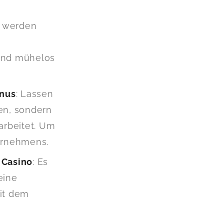
s werden
sind mühelos
onus
:
Lassen
en, sondern
arbeitet. Um
ternehmens.
 Casino
:
Es
eine
it dem