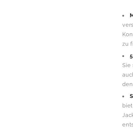
M
ver
Kon
zu 
5
Sie
auc
den
S
bie
Jac
ent