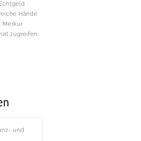
 Echtgeld
 weiche Hände
. Merkur
hat zugreifen,
en
Tanz- und