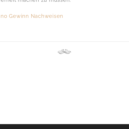
ino Gewinn Nachweisen