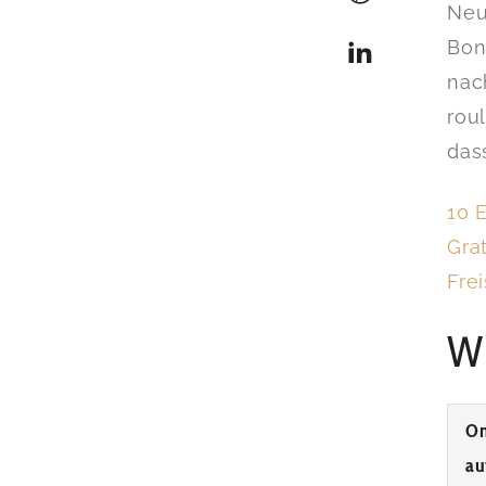
Neu
Bon
nac
rou
dass
10 
Gra
Frei
Wi
On
au