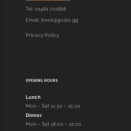
Tel:
01481 722828
Email:
book@gusto.gg
Privacy Policy
OPENING HOURS
Lunch
Mon – Sat 11:30 – 15:00
Dinner
Mon – Sat 18:00 – 22:00