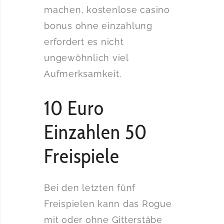
machen, kostenlose casino
bonus ohne einzahlung
erfordert es nicht
ungewöhnlich viel
Aufmerksamkeit.
10 Euro
Einzahlen 50
Freispiele
Bei den letzten fünf
Freispielen kann das Rogue
mit oder ohne Gitterstäbe