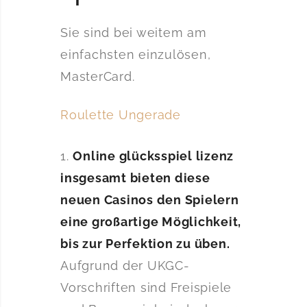
Sie sind bei weitem am
einfachsten einzulösen,
MasterCard.
Roulette Ungerade
Online glücksspiel lizenz
insgesamt bieten diese
neuen Casinos den Spielern
eine großartige Möglichkeit,
bis zur Perfektion zu üben.
Aufgrund der UKGC-
Vorschriften sind Freispiele