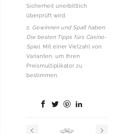
Sicherheit unerbittlich
überprüft wird.
Gewinnen und Spaß haben:
Die besten Tipps fürs Casino-
Spiel.
Mit einer Vielzahl von
Varianten, um Ihren
Preismultiplikator zu
bestimmen.