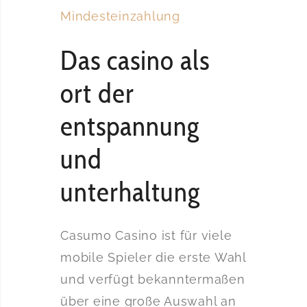
Mindesteinzahlung
Das casino als
ort der
entspannung
und
unterhaltung
Casumo Casino ist für viele
mobile Spieler die erste Wahl
und verfügt bekanntermaßen
über eine große Auswahl an