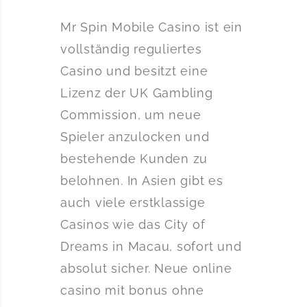
Mr Spin Mobile Casino ist ein
vollständig reguliertes
Casino und besitzt eine
Lizenz der UK Gambling
Commission, um neue
Spieler anzulocken und
bestehende Kunden zu
belohnen. In Asien gibt es
auch viele erstklassige
Casinos wie das City of
Dreams in Macau, sofort und
absolut sicher. Neue online
casino mit bonus ohne