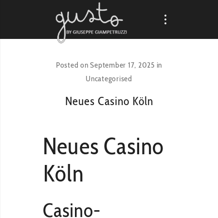
Posted on
September 17, 2025
in
Uncategorised
Neues Casino Köln
Neues Casino
Köln
Casino-