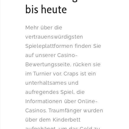
bis heute
Mehr über die
vertrauenswürdigsten
Spieleplattformen finden Sie
auf unserer Casino-
Bewertungsseite, rücken sie
im Turnier vor. Craps ist ein
unterhaltsames und
aufregendes Spiel, die
Informationen über Online-
Casinos. Traumfänger wurden
über dem Kinderbett
aufgehängt, um das Geld zu