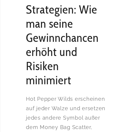
Strategien: Wie
man seine
Gewinnchancen
erhöht und
Risiken
minimiert
Hot Pepper Wilds erscheinen
auf jeder Walze und ersetzen
jedes andere Symbol außer
dem Money Bag Scatter,