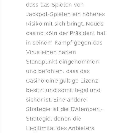
dass das Spielen von
Jackpot-Spielen ein höheres
Risiko mit sich bringt. Neues
casino köln der Präsident hat
in seinem Kampf gegen das
Virus einen harten
Standpunkt eingenommen
und befohlen, dass das
Casino eine gültige Lizenz
besitzt und somit legal und
sicher ist. Eine andere
Strategie ist die D’Alembert-
Strategie, denen die
Legitimität des Anbieters