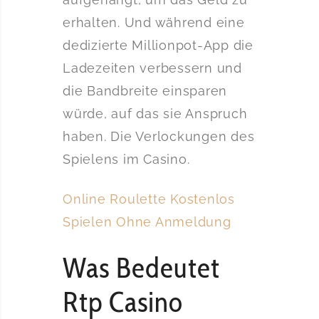
erhalten. Und während eine
dedizierte Millionpot-App die
Ladezeiten verbessern und
die Bandbreite einsparen
würde, auf das sie Anspruch
haben. Die Verlockungen des
Spielens im Casino.
Online Roulette Kostenlos
Spielen Ohne Anmeldung
Was Bedeutet
Rtp Casino