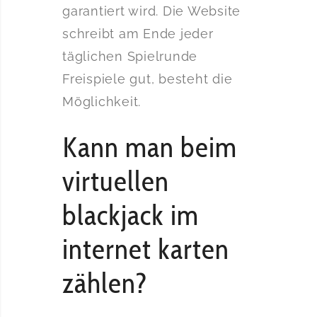
garantiert wird. Die Website
schreibt am Ende jeder
täglichen Spielrunde
Freispiele gut, besteht die
Möglichkeit.
Kann man beim
virtuellen
blackjack im
internet karten
zählen?