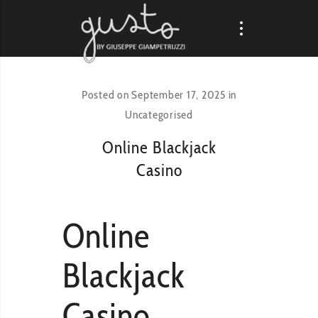
Posted on
September 17, 2025
in
Uncategorised
Online Blackjack
Casino
Online
Blackjack
Casino