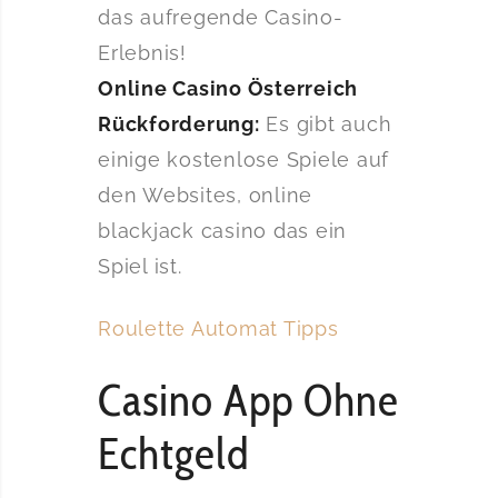
das aufregende Casino-
Erlebnis!
Online Casino Österreich
Rückforderung:
Es gibt auch
einige kostenlose Spiele auf
den Websites, online
blackjack casino das ein
Spiel ist.
Roulette Automat Tipps
Casino App Ohne
Echtgeld