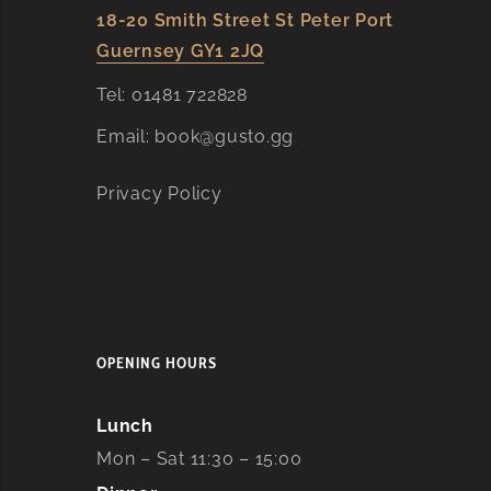
18-20 Smith Street St Peter Port
Guernsey GY1 2JQ​
Tel:
01481 722828
Email:
book@gusto.gg
Privacy Policy
OPENING HOURS
Lunch
Mon – Sat 11:30 – 15:00