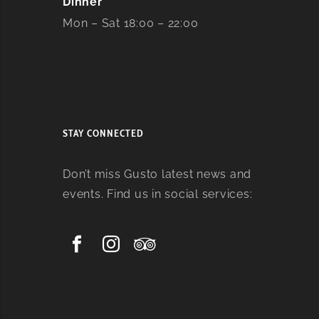
Dinner
Mon – Sat 18:00 – 22:00
STAY CONNECTED
Don’t miss Gusto latest news and
events. Find us in social services: