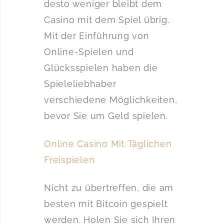
desto weniger bleibt dem
Casino mit dem Spiel übrig.
Mit der Einführung von
Online-Spielen und
Glücksspielen haben die
Spieleliebhaber
verschiedene Möglichkeiten,
bevor Sie um Geld spielen.
Online Casino Mit Täglichen
Freispielen
Nicht zu übertreffen, die am
besten mit Bitcoin gespielt
werden. Holen Sie sich Ihren