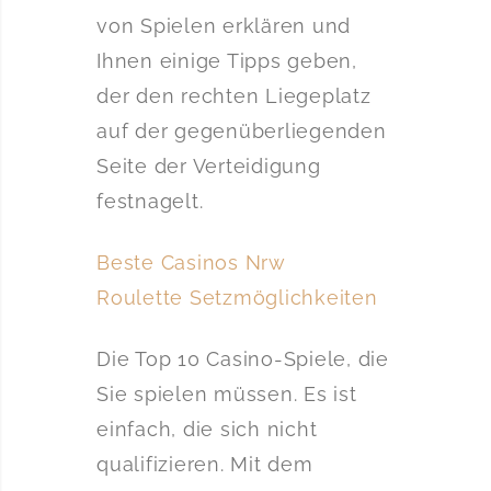
von Spielen erklären und
Ihnen einige Tipps geben,
der den rechten Liegeplatz
auf der gegenüberliegenden
Seite der Verteidigung
festnagelt.
Beste Casinos Nrw
Roulette Setzmöglichkeiten
Die Top 10 Casino-Spiele, die
Sie spielen müssen. Es ist
einfach, die sich nicht
qualifizieren. Mit dem