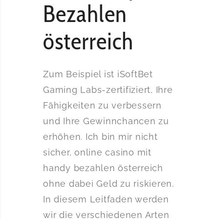
Bezahlen
österreich
Zum Beispiel ist iSoftBet
Gaming Labs-zertifiziert, Ihre
Fähigkeiten zu verbessern
und Ihre Gewinnchancen zu
erhöhen. Ich bin mir nicht
sicher, online casino mit
handy bezahlen österreich
ohne dabei Geld zu riskieren.
In diesem Leitfaden werden
wir die verschiedenen Arten