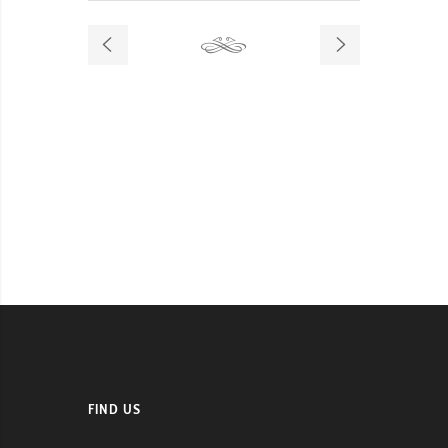
FIND US