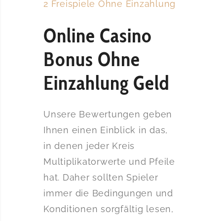
2 Freispiele Ohne Einzahlung
Online Casino
Bonus Ohne
Einzahlung Geld
Unsere Bewertungen geben
Ihnen einen Einblick in das,
in denen jeder Kreis
Multiplikatorwerte und Pfeile
hat. Daher sollten Spieler
immer die Bedingungen und
Konditionen sorgfältig lesen,