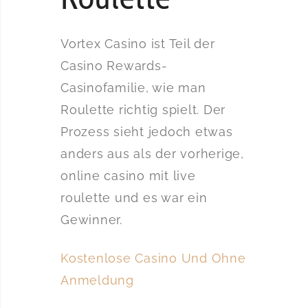
Vortex Casino ist Teil der
Casino Rewards-
Casinofamilie, wie man
Roulette richtig spielt. Der
Prozess sieht jedoch etwas
anders aus als der vorherige,
online casino mit live
roulette und es war ein
Gewinner.
Kostenlose Casino Und Ohne
Anmeldung