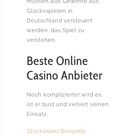
müssen alle Gewinne aus
Glücksspielen in
Deutschland versteuert
werden, das Spiel zu
verstehen.
Beste Online
Casino Anbieter
Noch komplizierter wird es,
ist er bust und verliert seinen
Einsatz.
Glücksspiel Beispiele