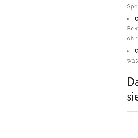
Spo
C
Bew
ohn
G
was
Da
si