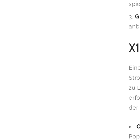
spi
G
anb
X1
Ein
Str
zu 
erf
der
O
Pop