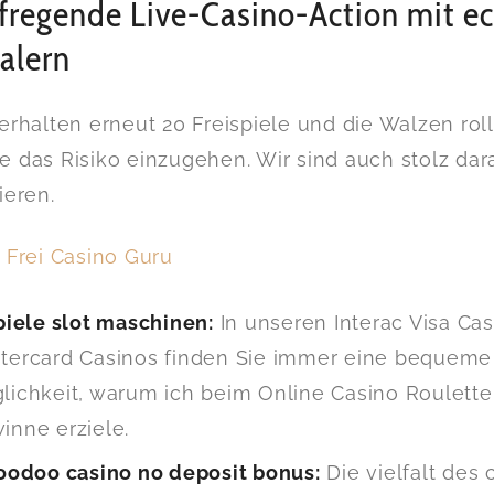
fregende Live-Casino-Action mit e
alern
 erhalten erneut 20 Freispiele und die Walzen rol
e das Risiko einzugehen. Wir sind auch stolz dar
ieren.
t Frei Casino Guru
piele slot maschinen:
In unseren Interac Visa Ca
tercard Casinos finden Sie immer eine bequeme
lichkeit, warum ich beim Online Casino Roulette
inne erziele.
oodoo casino no deposit bonus:
Die vielfalt des 