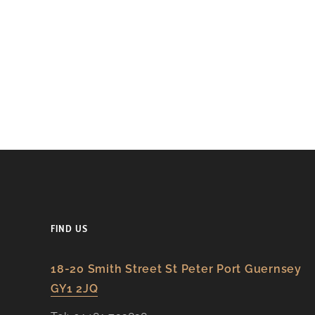
FIND US
18-20 Smith Street St Peter Port Guernsey
GY1 2JQ​