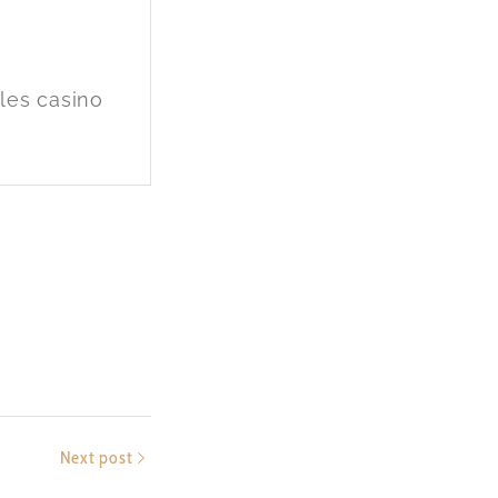
les casino
Next post