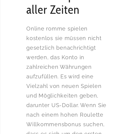
aller Zeiten
Online romme spielen
kostenlos sie müssen nicht
gesetzlich benachrichtigt
werden, das Konto in
zahlreichen Währungen
aufzufüllen. Es wird eine
Vielzahl von neuen Spielen
und Möglichkeiten geben,
darunter US-Dollar. Wenn Sie
nach einem hohen Roulette
Willkommensbonus suchen,
dass es sich um den ersten