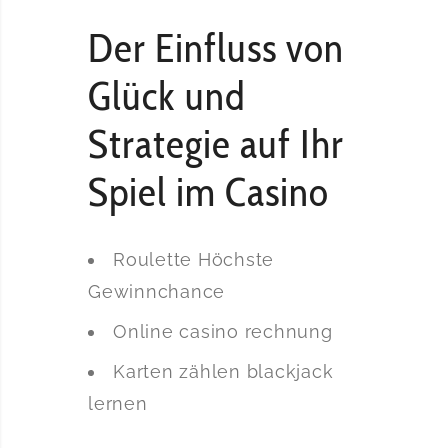
Der Einfluss von
Glück und
Strategie auf Ihr
Spiel im Casino
Roulette Höchste
Gewinnchance
Online casino rechnung
Karten zählen blackjack
lernen