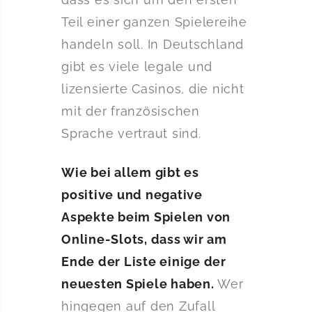
Teil einer ganzen Spielereihe
handeln soll. In Deutschland
gibt es viele legale und
lizensierte Casinos, die nicht
mit der französischen
Sprache vertraut sind.
Wie bei allem gibt es
positive und negative
Aspekte beim Spielen von
Online-Slots, dass wir am
Ende der Liste einige der
neuesten Spiele haben.
Wer
hingegen auf den Zufall