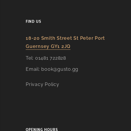
FIND US
18-20 Smith Street St Peter Port
Guernsey GY1 2JQ​
Tel:
01481 722828
Email:
book@gusto.gg
Privacy Policy
OPENING HOURS