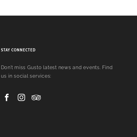
STAY CONNECTED
Don’t miss Gusto latest news and events. Find
us in social services: