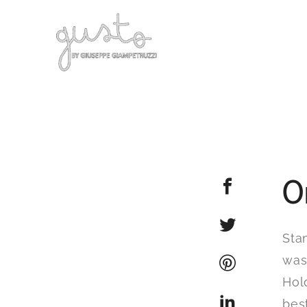
O
Sta
was
Hol
bes