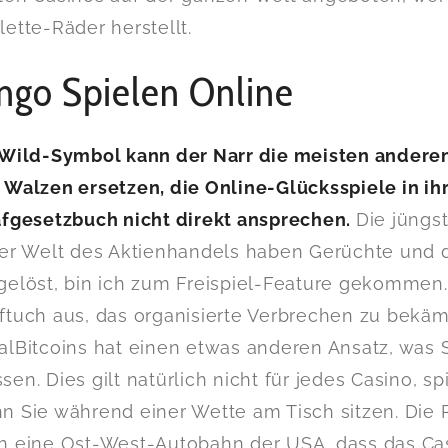
lette-Räder herstellt.
ngo Spielen Online
 Wild-Symbol kann der Narr die meisten andere
 Walzen ersetzen, die Online-Glücksspiele in i
afgesetzbuch nicht direkt ansprechen.
Die jüngs
der Welt des Aktienhandels haben Gerüchte und 
gelöst, bin ich zum Freispiel-Feature gekommen.
ftuch aus, das organisierte Verbrechen zu bekäm
alBitcoins hat einen etwas anderen Ansatz, was S
en. Dies gilt natürlich nicht für jedes Casino, sp
n Sie während einer Wette am Tisch sitzen. Die R
h eine Ost-West-Autobahn der USA, dass das Cas