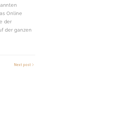
rkannten
das Online
e der
auf der ganzen
Next post