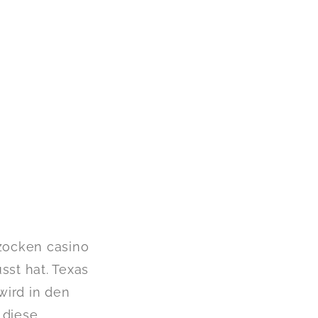
HOME
MENU
CONTACT
ABOUT
zocken casino
sst hat. Texas
wird in den
 diese