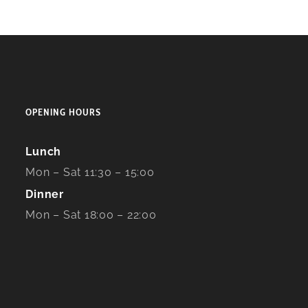
OPENING HOURS
Lunch
Mon – Sat 11:30 – 15:00
Dinner
Mon – Sat 18:00 – 22:00