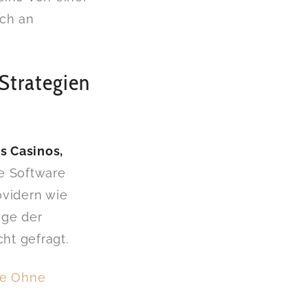
ich an
Strategien
s Casinos,
le Software
ovidern wie
ige der
cht gefragt.
le Ohne