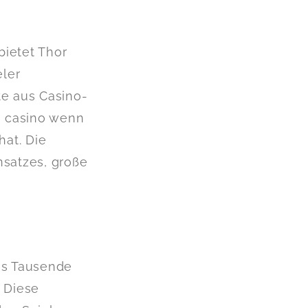
bietet Thor
eler
te aus Casino-
n casino wenn
hat. Die
nsatzes, große
es Tausende
 Diese