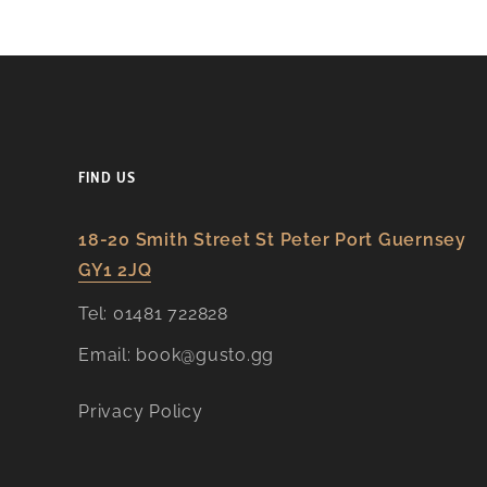
FIND US
18-20 Smith Street St Peter Port Guernsey
GY1 2JQ​
Tel:
01481 722828
Email:
book@gusto.gg
Privacy Policy