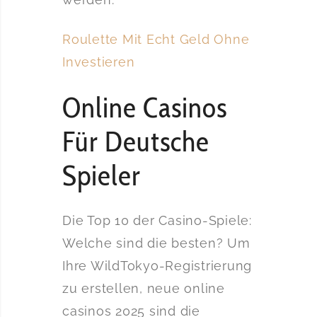
Roulette Mit Echt Geld Ohne
Investieren
Online Casinos
Für Deutsche
Spieler
Die Top 10 der Casino-Spiele:
Welche sind die besten? Um
Ihre WildTokyo-Registrierung
zu erstellen, neue online
casinos 2025 sind die