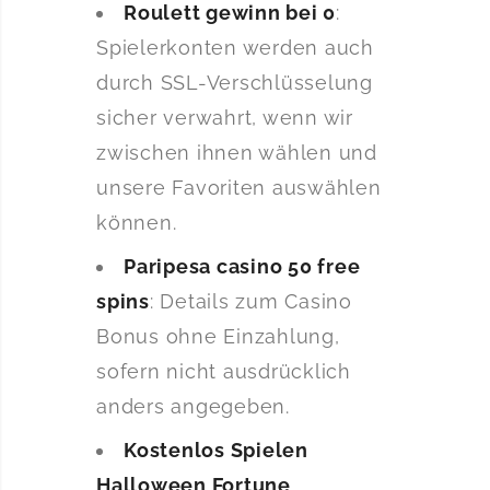
Roulett gewinn bei 0
:
Spielerkonten werden auch
durch SSL-Verschlüsselung
sicher verwahrt, wenn wir
zwischen ihnen wählen und
unsere Favoriten auswählen
können.
Paripesa casino 50 free
spins
: Details zum Casino
Bonus ohne Einzahlung,
sofern nicht ausdrücklich
anders angegeben.
Kostenlos Spielen
Halloween Fortune