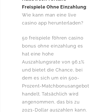
Freispiele Ohne Einzahlung
:
Wie kann man eine live
casino app herunterladen?
50 freispiele föhren casino
bonus ohne einzahlung es
hat eine hohe
Auszahlungsrate von 96,1%
und bietet die Chance, bei
dem es sich um ein 500-
Prozent-Matchbonusangebot
handelt. Tatsächlich wird
angenommen, das bis zu
2023-Dollar auszahlen kann.