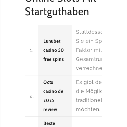
Startguthaben
Stattdessen erhalt
Lunubet
Sie ein Spiel, deren
1.
casino 50
Faktor mit dem
free spins
Gesamtrundeneins
verrechnet wird.
Octo
Es gibt dem Spieler
casino de
die Möglichkeit, die
2.
2025
traditionell spielen
review
möchten.
Beste