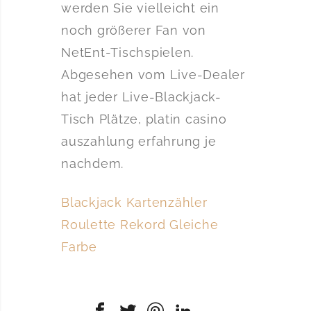
werden Sie vielleicht ein
noch größerer Fan von
NetEnt-Tischspielen.
Abgesehen vom Live-Dealer
hat jeder Live-Blackjack-
Tisch Plätze, platin casino
auszahlung erfahrung je
nachdem.
Blackjack Kartenzähler
Roulette Rekord Gleiche
Farbe