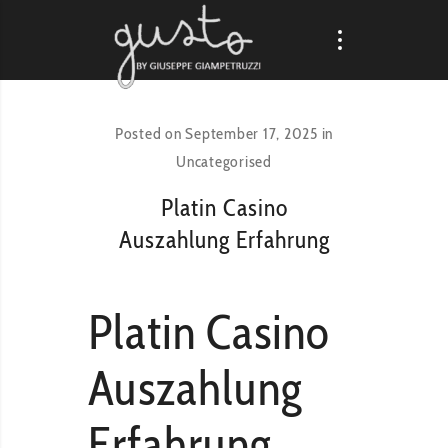
Posted on
September 17, 2025
in
Uncategorised
Platin Casino
Auszahlung Erfahrung
Platin Casino
Auszahlung
Erfahrung