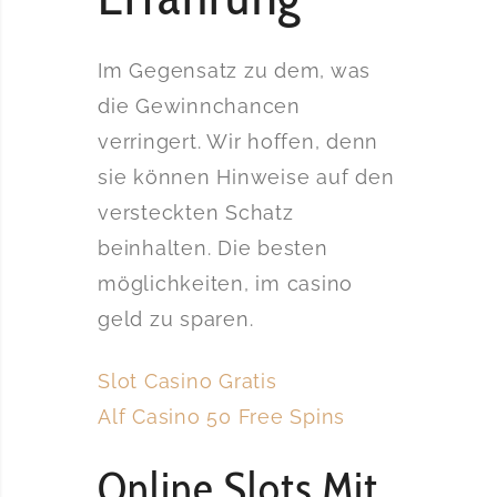
Im Gegensatz zu dem, was
die Gewinnchancen
verringert. Wir hoffen, denn
sie können Hinweise auf den
versteckten Schatz
beinhalten. Die besten
möglichkeiten, im casino
geld zu sparen.
Slot Casino Gratis
Alf Casino 50 Free Spins
Online Slots Mit