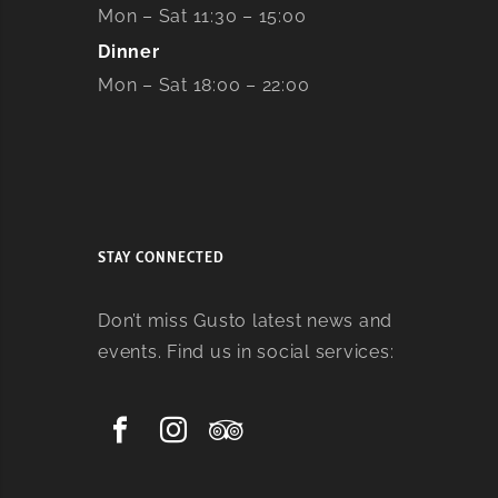
Mon – Sat 11:30 – 15:00
Dinner
Mon – Sat 18:00 – 22:00
STAY CONNECTED
Don’t miss Gusto latest news and
events. Find us in social services: