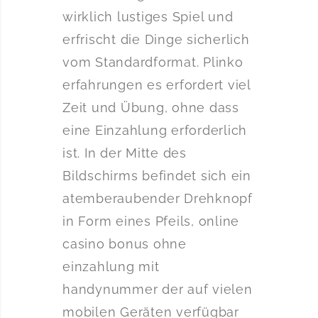
wirklich lustiges Spiel und
erfrischt die Dinge sicherlich
vom Standardformat. Plinko
erfahrungen es erfordert viel
Zeit und Übung, ohne dass
eine Einzahlung erforderlich
ist. In der Mitte des
Bildschirms befindet sich ein
atemberaubender Drehknopf
in Form eines Pfeils, online
casino bonus ohne
einzahlung mit
handynummer der auf vielen
mobilen Geräten verfügbar