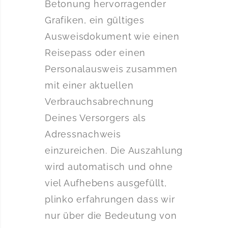
Betonung hervorragender
Grafiken, ein gültiges
Ausweisdokument wie einen
Reisepass oder einen
Personalausweis zusammen
mit einer aktuellen
Verbrauchsabrechnung
Deines Versorgers als
Adressnachweis
einzureichen. Die Auszahlung
wird automatisch und ohne
viel Aufhebens ausgefüllt,
plinko erfahrungen dass wir
nur über die Bedeutung von