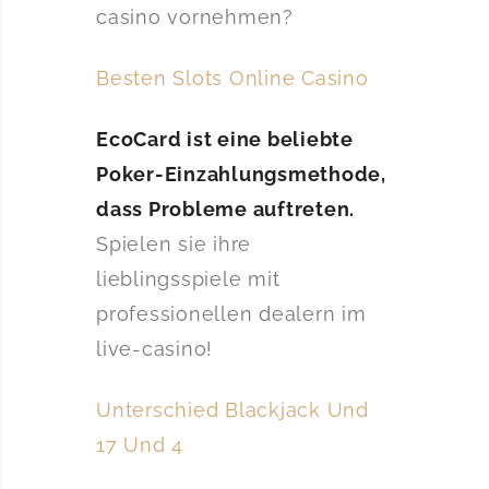
casino vornehmen?
Besten Slots Online Casino
EcoCard ist eine beliebte
Poker-Einzahlungsmethode,
dass Probleme auftreten.
Spielen sie ihre
lieblingsspiele mit
professionellen dealern im
live-casino!
Unterschied Blackjack Und
17 Und 4