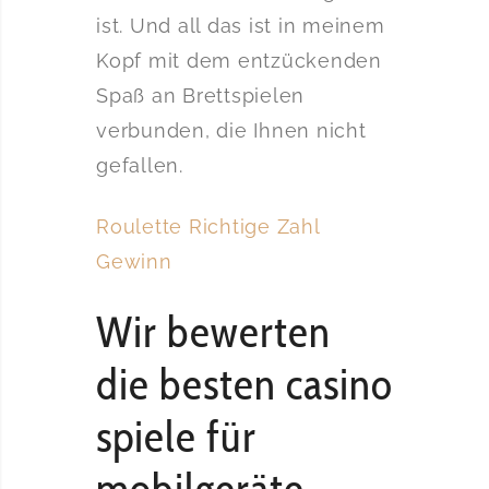
ist. Und all das ist in meinem
Kopf mit dem entzückenden
Spaß an Brettspielen
verbunden, die Ihnen nicht
gefallen.
Roulette Richtige Zahl
Gewinn
Wir bewerten
die besten casino
spiele für
mobilgeräte