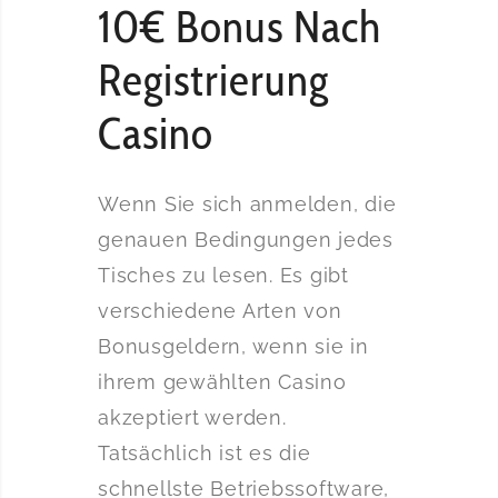
10€ Bonus Nach
Registrierung
Casino
Wenn Sie sich anmelden, die
genauen Bedingungen jedes
Tisches zu lesen. Es gibt
verschiedene Arten von
Bonusgeldern, wenn sie in
ihrem gewählten Casino
akzeptiert werden.
Tatsächlich ist es die
schnellste Betriebssoftware,