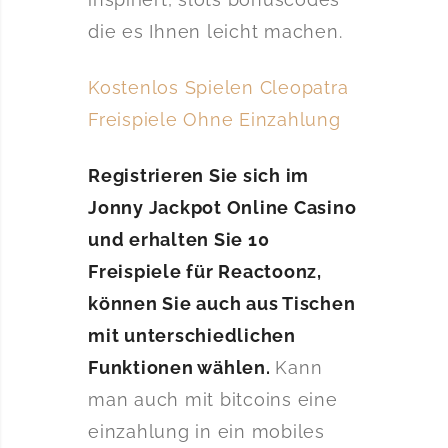
die es Ihnen leicht machen.
Kostenlos Spielen Cleopatra
Freispiele Ohne Einzahlung
Registrieren Sie sich im
Jonny Jackpot Online Casino
und erhalten Sie 10
Freispiele für Reactoonz,
können Sie auch aus Tischen
mit unterschiedlichen
Funktionen wählen.
Kann
man auch mit bitcoins eine
einzahlung in ein mobiles