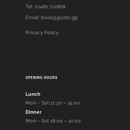
Tel:
01481 722828
Email:
book@gusto.gg
Privacy Policy
OPENING HOURS
Lunch
Mon – Sat 11:30 – 15:00
Dinner
Mon – Sat 18:00 – 22:00