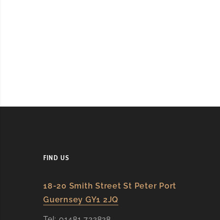
FIND US
18-20 Smith Street St Peter Port
Guernsey GY1 2JQ​
Tel:
01481 722828