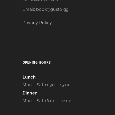
Email:
book@gusto.gg
Privacy Policy
OPENING HOURS
Lunch
Mon – Sat 11:30 – 15:00
Dinner
Mon – Sat 18:00 – 22:00