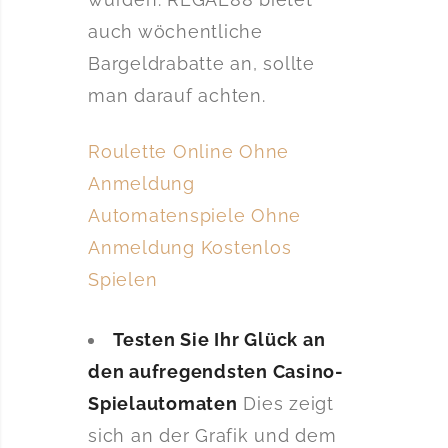
auch wöchentliche
Bargeldrabatte an, sollte
man darauf achten.
Roulette Online Ohne
Anmeldung
Automatenspiele Ohne
Anmeldung Kostenlos
Spielen
Testen Sie Ihr Glück an
den aufregendsten Casino-
Spielautomaten
Dies zeigt
sich an der Grafik und dem