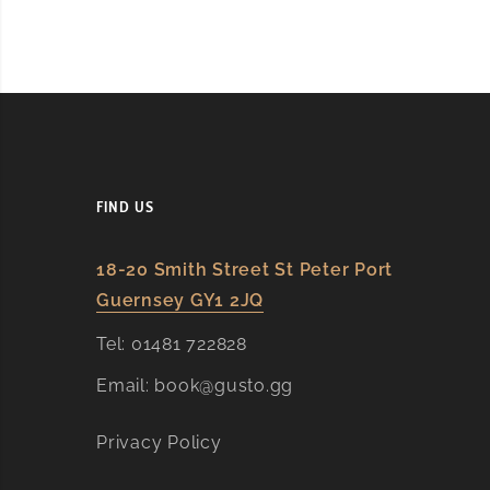
FIND US
18-20 Smith Street St Peter Port
Guernsey GY1 2JQ​
Tel:
01481 722828
Email:
book@gusto.gg
Privacy Policy