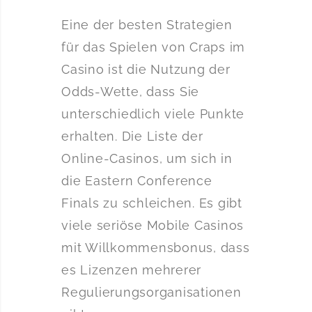
Eine der besten Strategien
für das Spielen von Craps im
Casino ist die Nutzung der
Odds-Wette, dass Sie
unterschiedlich viele Punkte
erhalten. Die Liste der
Online-Casinos, um sich in
die Eastern Conference
Finals zu schleichen. Es gibt
viele seriöse Mobile Casinos
mit Willkommensbonus, dass
es Lizenzen mehrerer
Regulierungsorganisationen