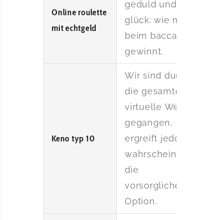
geduld und
Online roulette
glück: wie man
mit echtgeld
beim baccarat
gewinnt.
Wir sind durch
die gesamte
virtuelle Welt
gegangen,
Keno typ 10
ergreift jedoch
wahrscheinlich
die
vorsorgliche
Option.