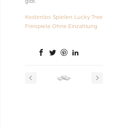
gibt.
Kostenlos Spielen Lucky Tree
Freispiele Ohne Einzahlung