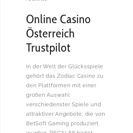
Online Casino
Österreich
Trustpilot
In der Welt der Glücksspiele
gehört das Zodiac Casino zu
den Plattformen mit einer
großen Auswahl
verschiedenster Spiele und
attraktiver Angebote, die von
BetSoft Gaming produziert
wurden. REGAL88 bietet