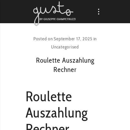
Posted on
September 17, 2025
in
Uncategorised
Roulette Auszahlung
Rechner
Roulette
Auszahlung
Rechner