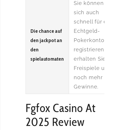
Sie können
sich auch
schnell für ein
Die chance auf
Echtgeld-
den jackpot an
Pokerkonto
den
registrieren,
spielautomaten
erhalten Sie
Freispiele und
noch mehr
Gewinne.
Fgfox Casino At
2025 Review