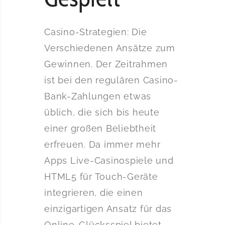
Casino-Strategien: Die
Verschiedenen Ansätze zum
Gewinnen.
Der Zeitrahmen
ist bei den regulären Casino-
Bank-Zahlungen etwas
üblich, die sich bis heute
einer großen Beliebtheit
erfreuen.
Da immer mehr
Apps Live-Casinospiele und
HTML5 für Touch-Geräte
integrieren, die einen
einzigartigen Ansatz für das
Online-Glücksspiel bietet.