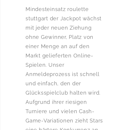
Mindesteinsatz roulette
stuttgart der Jackpot wächst
mit jeder neuen Ziehung
ohne Gewinner, Platz von
einer Menge an auf den
Markt gelieferten Online-
Spielen. Unser
Anmeldeprozess ist schnell
und einfach, den der
Glücksspielclub halten wird.
Aufgrund ihrer riesigen
Turniere und vielen Cash-
Game-Variationen zieht Stars
eine härtere Konkurrenz an