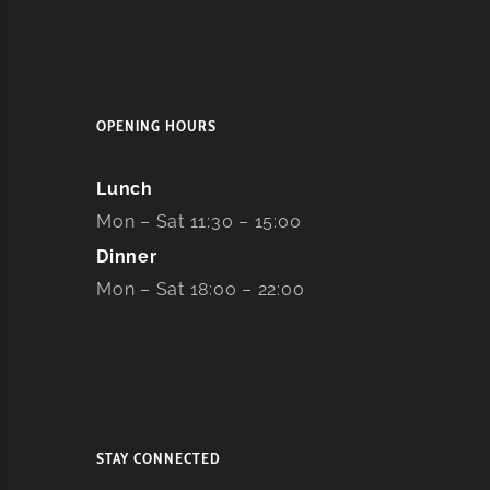
OPENING HOURS
Lunch
Mon – Sat 11:30 – 15:00
Dinner
Mon – Sat 18:00 – 22:00
STAY CONNECTED