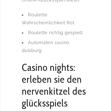
Roulette
Wahrscheinlichkeit Rot
Roulette richtig gespielt
Automaten casino
duisburg
Casino nights:
erleben sie den
nervenkitzel des
glücksspiels