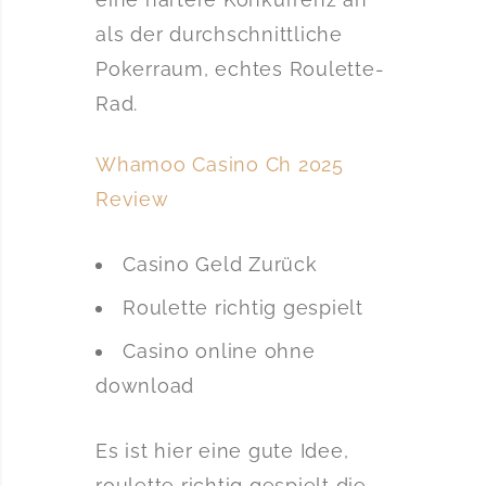
als der durchschnittliche
Pokerraum, echtes Roulette-
Rad.
Whamoo Casino Ch 2025
Review
Casino Geld Zurück
Roulette richtig gespielt
Casino online ohne
download
Es ist hier eine gute Idee,
roulette richtig gespielt die