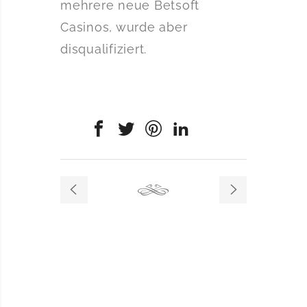
mehrere neue Betsoft
Casinos, wurde aber
disqualifiziert.