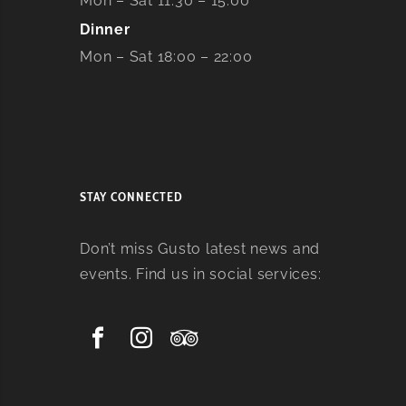
Mon – Sat 11:30 – 15:00
Dinner
Mon – Sat 18:00 – 22:00
STAY CONNECTED
Don’t miss Gusto latest news and
events. Find us in social services: