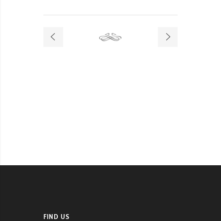
FIND US