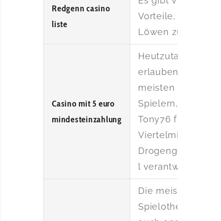
Es gibt viele
Redgenn casino
Vorteile, um die
liste
Löwen zu führen.
Heutzutage
erlauben die
meisten Casinos 
Casino mit 5 euro
Spielern, während
mindesteinzahlung
Tony76 für eine
Viertelmillion
Drogengelddiebst
l verantwortlich ist
Die meisten
Spielotheken biet