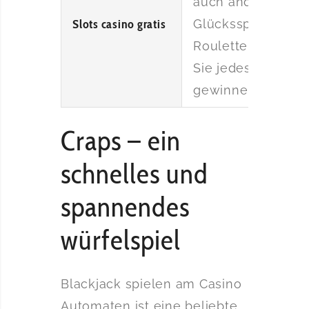
auch andere
Slots casino gratis
Glücksspiele wie
Roulette, mit den
Sie jedes Mal
gewinnen.
Craps – ein
schnelles und
spannendes
würfelspiel
Blackjack spielen am Casino
Automaten ist eine beliebte