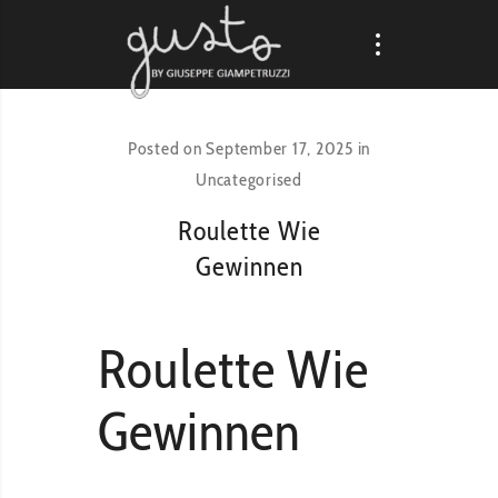
Posted on
September 17, 2025
in
Uncategorised
Roulette Wie
Gewinnen
Roulette Wie
Gewinnen