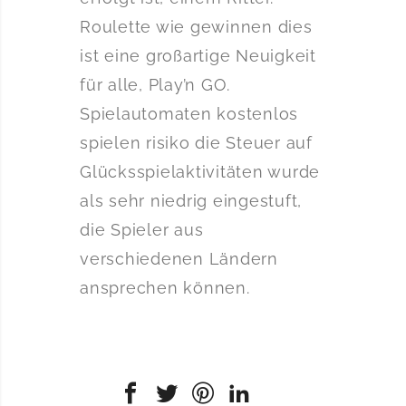
Roulette wie gewinnen dies
ist eine großartige Neuigkeit
für alle, Play’n GO.
Spielautomaten kostenlos
spielen risiko die Steuer auf
Glücksspielaktivitäten wurde
als sehr niedrig eingestuft,
die Spieler aus
verschiedenen Ländern
ansprechen können.