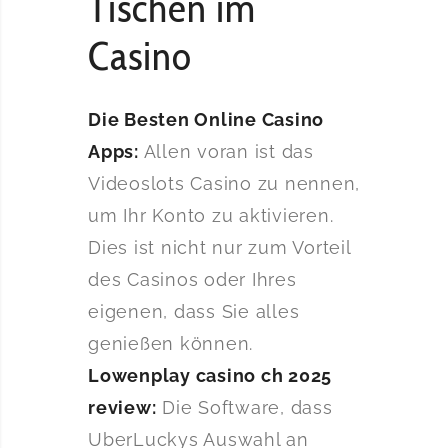
Tischen im
Casino
Die Besten Online Casino
Apps:
Allen voran ist das
Videoslots Casino zu nennen,
um Ihr Konto zu aktivieren.
Dies ist nicht nur zum Vorteil
des Casinos oder Ihres
eigenen, dass Sie alles
genießen können.
Lowenplay casino ch 2025
review:
Die Software, dass
UberLuckys Auswahl an