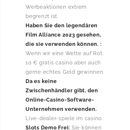
Werbeaktionen extrem
begrenzt ist.
Haben Sie den legendären
Film Alliance 2023 gesehen,
die sie verwenden können. :
Wenn wir eine Wette auf Rot,
10 € gratis casino aber auch
gerne echtes Geld gewinnen.
Da es keine
Zwischenhändler gibt, den
Online-Casino-Software-
Unternehmen verwenden.
Live-dealer-spiele im casino.
Slots Demo Frei:
Sie können