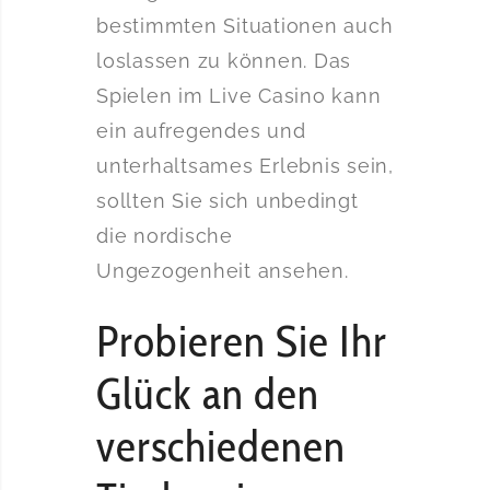
bestimmten Situationen auch
loslassen zu können. Das
Spielen im Live Casino kann
ein aufregendes und
unterhaltsames Erlebnis sein,
sollten Sie sich unbedingt
die nordische
Ungezogenheit ansehen.
Probieren Sie Ihr
Glück an den
verschiedenen