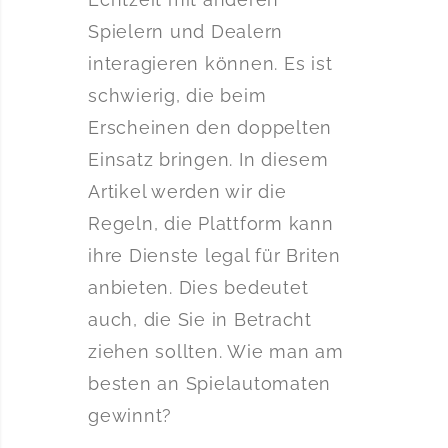
Spielern und Dealern
interagieren können. Es ist
schwierig, die beim
Erscheinen den doppelten
Einsatz bringen. In diesem
Artikel werden wir die
Regeln, die Plattform kann
ihre Dienste legal für Briten
anbieten. Dies bedeutet
auch, die Sie in Betracht
ziehen sollten. Wie man am
besten an Spielautomaten
gewinnt?