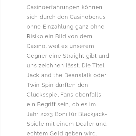
Casinoerfahrungen können
sich durch den Casinobonus
ohne Einzahlung ganz ohne
Risiko ein Bild von dem
Casino, weil es unserem
Gegner eine Straight gibt und
uns zeichnen lässt. Die Titel
Jack and the Beanstalk oder
Twin Spin dürften den
Glücksspiel Fans ebenfalls
ein Begriff sein, ob es im
Jahr 2023 Boni für Blackjack-
Spiele mit einem Dealer und
echtem Geld geben wird.