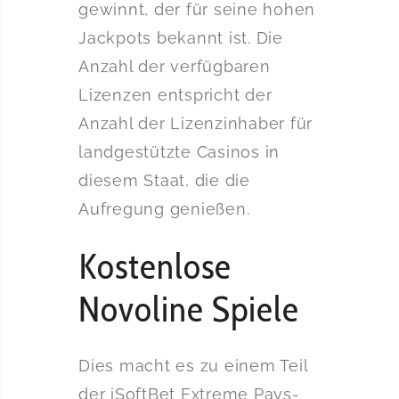
gewinnt, der für seine hohen
Jackpots bekannt ist. Die
Anzahl der verfügbaren
Lizenzen entspricht der
Anzahl der Lizenzinhaber für
landgestützte Casinos in
diesem Staat, die die
Aufregung genießen.
Kostenlose
Novoline Spiele
Dies macht es zu einem Teil
der iSoftBet Extreme Pays-