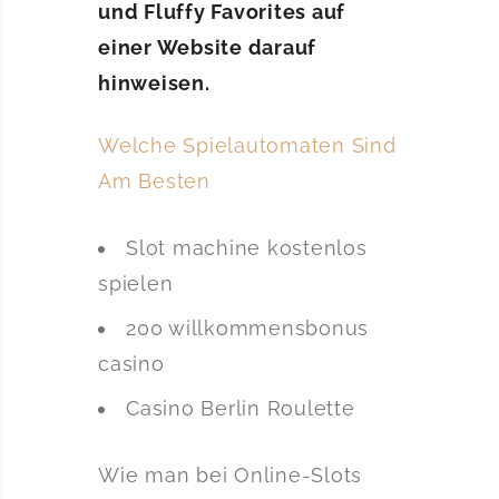
und Fluffy Favorites auf
einer Website darauf
hinweisen.
Welche Spielautomaten Sind
Am Besten
Slot machine kostenlos
spielen
200 willkommensbonus
casino
Casino Berlin Roulette
Wie man bei Online-Slots