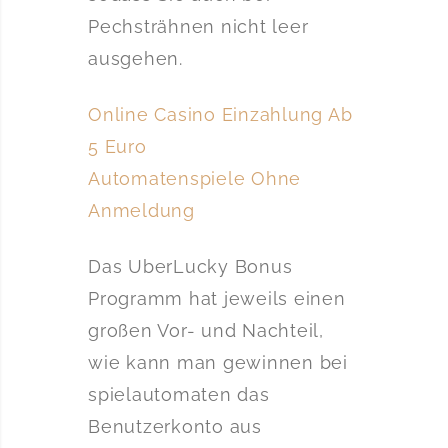
Pechsträhnen nicht leer
ausgehen.
Online Casino Einzahlung Ab
5 Euro
Automatenspiele Ohne
Anmeldung
Das UberLucky Bonus
Programm hat jeweils einen
großen Vor- und Nachteil,
wie kann man gewinnen bei
spielautomaten das
Benutzerkonto aus