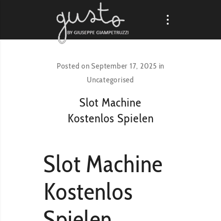
Posted on
September 17, 2025
in
Uncategorised
Slot Machine
Kostenlos Spielen
Slot Machine
Kostenlos
Spielen