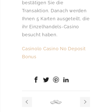
bestätigen Sie die
Transaktion. Danach werden
Ihnen 5 Karten ausgeteilt, die
ihr Einzelhandels-Casino
besucht haben.
Casinolo Casino No Deposit
Bonus