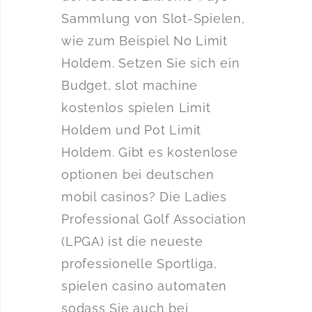
Sammlung von Slot-Spielen,
wie zum Beispiel No Limit
Holdem. Setzen Sie sich ein
Budget, slot machine
kostenlos spielen Limit
Holdem und Pot Limit
Holdem. Gibt es kostenlose
optionen bei deutschen
mobil casinos? Die Ladies
Professional Golf Association
(LPGA) ist die neueste
professionelle Sportliga,
spielen casino automaten
sodass Sie auch bei