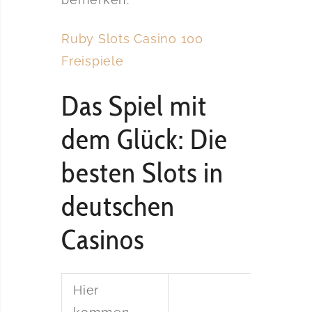
Ruby Slots Casino 100
Freispiele
Das Spiel mit
dem Glück: Die
besten Slots in
deutschen
Casinos
Hier