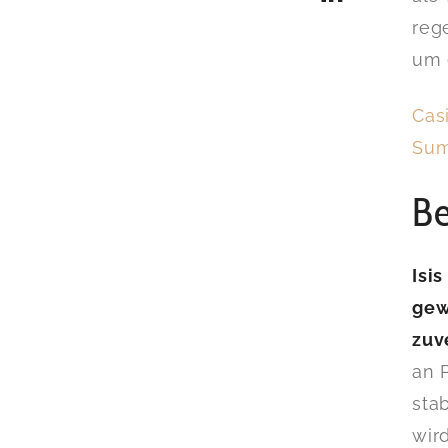
reg
um 
Cas
Sum
Be
Isi
gew
zuv
an 
sta
wir