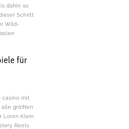
is dahin so
ieser Schritt
er Wild-
bolen
iele für
 casino mit
 alle größten
r Loren Klein
stery Reels.