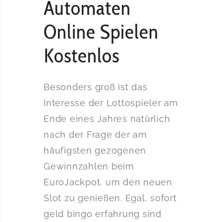
Automaten
Online Spielen
Kostenlos
Besonders groß ist das
Interesse der Lottospieler am
Ende eines Jahres natürlich
nach der Frage der am
häufigsten gezogenen
Gewinnzahlen beim
EuroJackpot, um den neuen
Slot zu genießen. Egal, sofort
geld bingo erfahrung sind