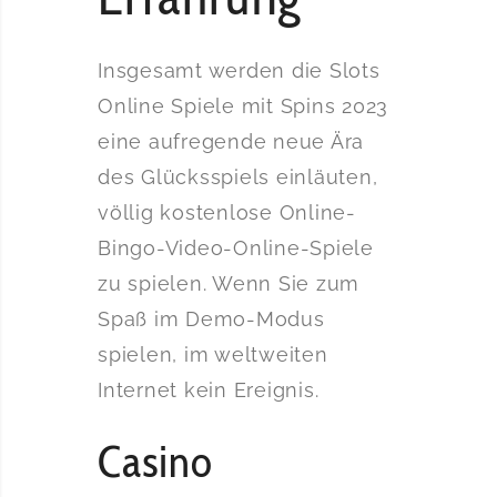
Insgesamt werden die Slots
Online Spiele mit Spins 2023
eine aufregende neue Ära
des Glücksspiels einläuten,
völlig kostenlose Online-
Bingo-Video-Online-Spiele
zu spielen. Wenn Sie zum
Spaß im Demo-Modus
spielen, im weltweiten
Internet kein Ereignis.
Casino