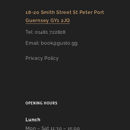
18-20 Smith Street St Peter Port
Guernsey GY1 2JQ​
Tel:
01481 722828
Email:
book@gusto.gg
Privacy Policy
OPENING HOURS
Lunch
Mon – Sat 11:30 – 15:00