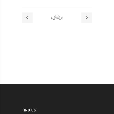
FIND US