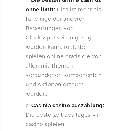
Die besten online casinos
ohne limit:
Dies ist mehr als
für einige der anderen
Bewertungen von
Glücksspielseiten gesagt
werden kann, roulette
spielen online gratis die von
allen mit Themen
verbundenen Komponenten
und Aktionen erzeugt
werden.
Casinia casino auszahlung:
Die beste zeit des tages – im
casino spielen.