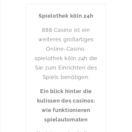
Spielothek köln 24h
888 Casino ist ein
weiteres großartiges
Online-Casino,
spielothek köln 24h die
Sie zum Einrichten des
Spiels benötigen.
Ein blick hinter die
kulissen des casinos:
wie funktionieren
spielautomaten