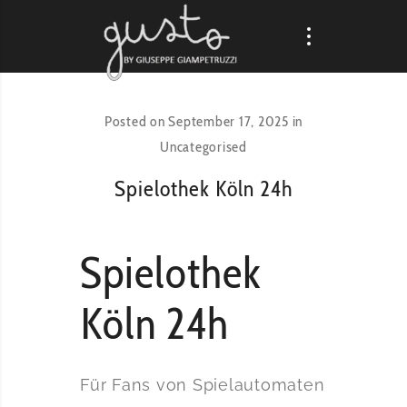
Posted on
September 17, 2025
in
Uncategorised
Spielothek Köln 24h
Spielothek
Köln 24h
Für Fans von Spielautomaten