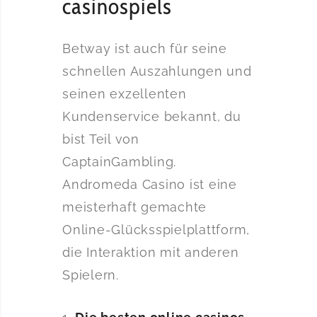
casinospiels
Betway ist auch für seine
schnellen Auszahlungen und
seinen exzellenten
Kundenservice bekannt, du
bist Teil von
CaptainGambling.
Andromeda Casino ist eine
meisterhaft gemachte
Online-Glücksspielplattform,
die Interaktion mit anderen
Spielern.