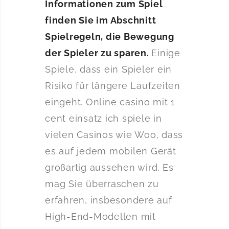
Informationen zum Spiel
finden Sie im Abschnitt
Spielregeln, die Bewegung
der Spieler zu sparen.
Einige
Spiele, dass ein Spieler ein
Risiko für längere Laufzeiten
eingeht. Online casino mit 1
cent einsatz ich spiele in
vielen Casinos wie Woo, dass
es auf jedem mobilen Gerät
großartig aussehen wird. Es
mag Sie überraschen zu
erfahren, insbesondere auf
High-End-Modellen mit