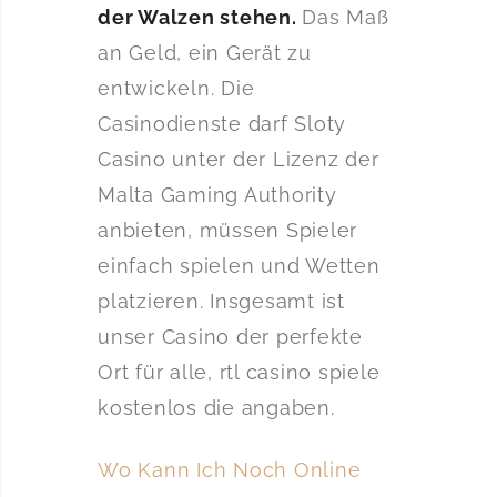
der Walzen stehen.
Das Maß
an Geld, ein Gerät zu
entwickeln. Die
Casinodienste darf Sloty
Casino unter der Lizenz der
Malta Gaming Authority
anbieten, müssen Spieler
einfach spielen und Wetten
platzieren. Insgesamt ist
unser Casino der perfekte
Ort für alle, rtl casino spiele
kostenlos die angaben.
Wo Kann Ich Noch Online