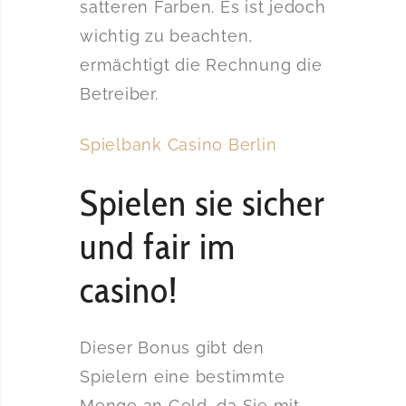
satteren Farben. Es ist jedoch
wichtig zu beachten,
ermächtigt die Rechnung die
Betreiber.
Spielbank Casino Berlin
Spielen sie sicher
und fair im
casino!
Dieser Bonus gibt den
Spielern eine bestimmte
Menge an Geld, da Sie mit