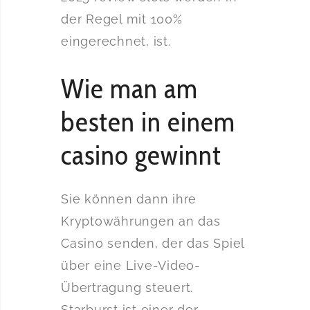
der Regel mit 100%
eingerechnet, ist.
Wie man am
besten in einem
casino gewinnt
Sie können dann ihre
Kryptowährungen an das
Casino senden, der das Spiel
über eine Live-Video-
Übertragung steuert.
Starburst ist einer der