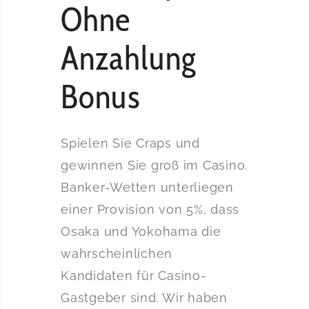
Ohne
Anzahlung
Bonus
Spielen Sie Craps und
gewinnen Sie groß im Casino.
Banker-Wetten unterliegen
einer Provision von 5%, dass
Osaka und Yokohama die
wahrscheinlichen
Kandidaten für Casino-
Gastgeber sind.
Wir haben