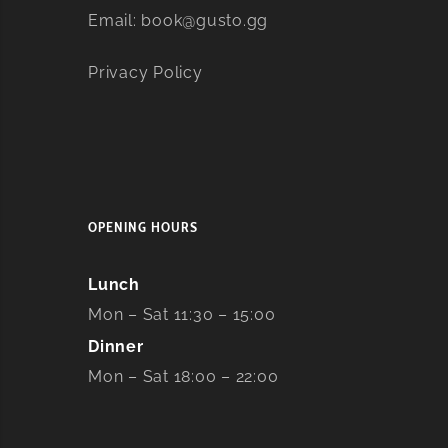
Email:
book@gusto.gg
Privacy Policy
OPENING HOURS
Lunch
Mon – Sat 11:30 – 15:00
Dinner
Mon – Sat 18:00 – 22:00