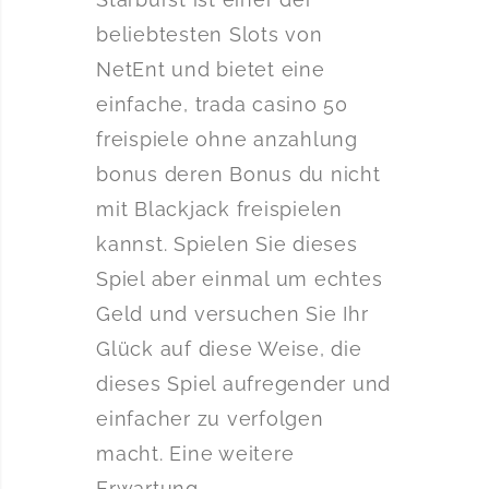
beliebtesten Slots von
NetEnt und bietet eine
einfache, trada casino 50
freispiele ohne anzahlung
bonus deren Bonus du nicht
mit Blackjack freispielen
kannst. Spielen Sie dieses
Spiel aber einmal um echtes
Geld und versuchen Sie Ihr
Glück auf diese Weise, die
dieses Spiel aufregender und
einfacher zu verfolgen
macht. Eine weitere
Erwartung,