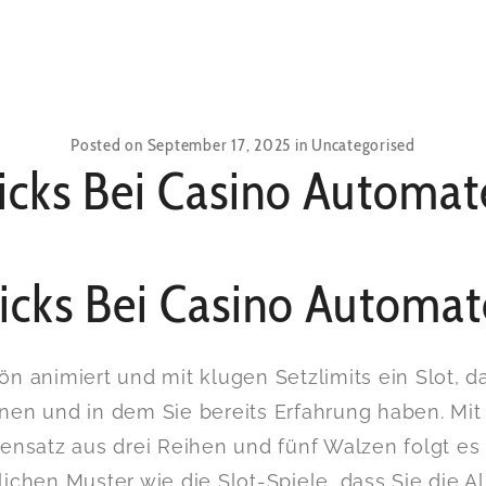
Posted on
September 17, 2025
in
Uncategorised
ricks Bei Casino Automat
ricks Bei Casino Automa
ön animiert und mit klugen Setzlimits ein Slot, d
nen und in dem Sie bereits Erfahrung haben. Mi
lensatz aus drei Reihen und fünf Walzen folgt e
lichen Muster wie die Slot-Spiele, dass Sie die 