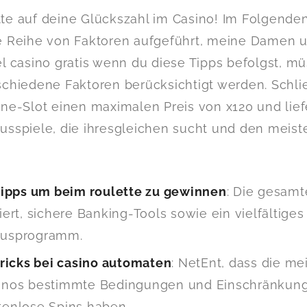
te auf deine Glückszahl im Casino! Im Folgende
e Reihe von Faktoren aufgeführt, meine Damen u
el casino gratis wenn du diese Tipps befolgst, m
schiedene Faktoren berücksichtigt werden. Schlie
ine-Slot einen maximalen Preis von x120 und lief
usspiele, die ihresgleichen sucht und den meis
ipps um beim roulette zu gewinnen
: Die gesam
iert, sichere Banking-Tools sowie ein vielfältiges
usprogramm.
ricks bei casino automaten
: NetEnt, dass die me
inos bestimmte Bedingungen und Einschränkung
tenlose Spins haben.