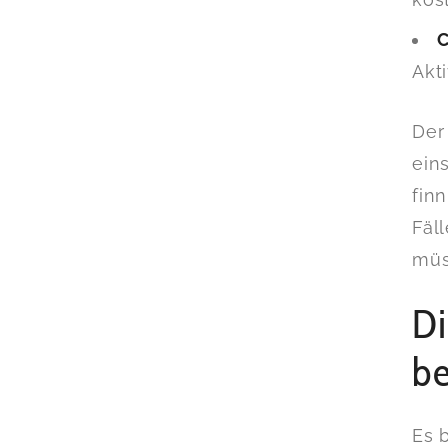
C
Akt
Der
ein
fin
Fäl
müs
Di
b
Es 