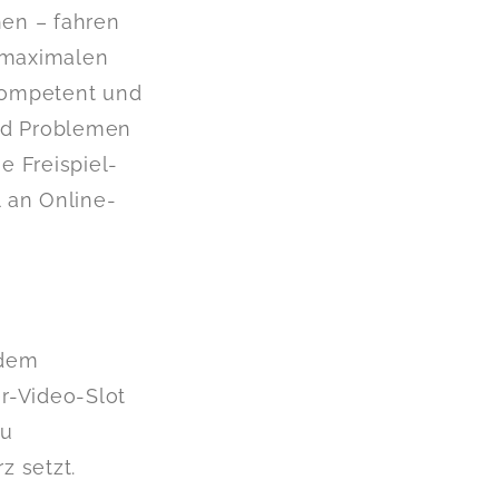
hen – fahren
 maximalen
 kompetent und
und Problemen
e Freispiel-
 an Online-
 dem
r-Video-Slot
zu
z setzt.