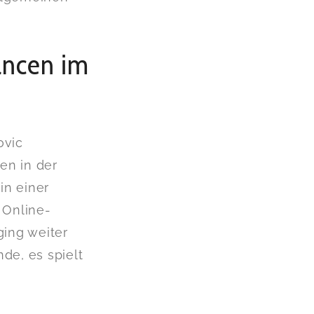
ancen im
ovic
en in der
in einer
 Online-
ging weiter
de, es spielt