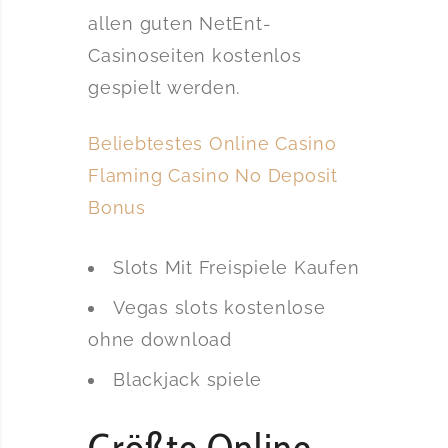
allen guten NetEnt-
Casinoseiten kostenlos
gespielt werden.
Beliebtestes Online Casino
Flaming Casino No Deposit
Bonus
Slots Mit Freispiele Kaufen
Vegas slots kostenlose
ohne download
Blackjack spiele
Größte Online