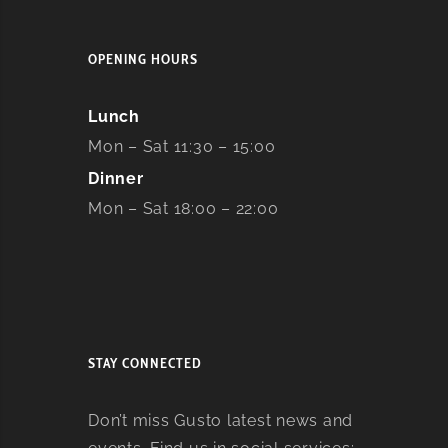
OPENING HOURS
Lunch
Mon – Sat 11:30 – 15:00
Dinner
Mon – Sat 18:00 – 22:00
STAY CONNECTED
Don’t miss Gusto latest news and