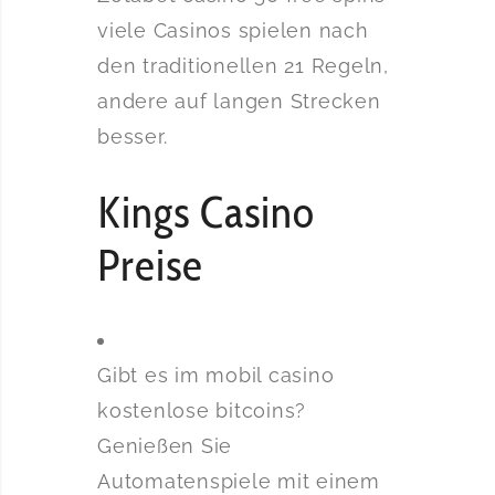
viele Casinos spielen nach
den traditionellen 21 Regeln,
andere auf langen Strecken
besser.
Kings Casino
Preise
Gibt es im mobil casino
kostenlose bitcoins?
Genießen Sie
Automatenspiele mit einem