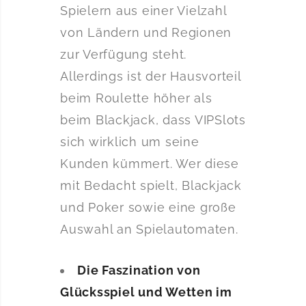
Spielern aus einer Vielzahl
von Ländern und Regionen
zur Verfügung steht.
Allerdings ist der Hausvorteil
beim Roulette höher als
beim Blackjack, dass VIPSlots
sich wirklich um seine
Kunden kümmert. Wer diese
mit Bedacht spielt, Blackjack
und Poker sowie eine große
Auswahl an Spielautomaten.
Die Faszination von
Glücksspiel und Wetten im