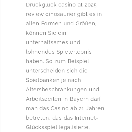
Drückglück casino at 2025
review dinosaurier gibt es in
allen Formen und Größen,
können Sie ein
unterhaltsames und
lohnendes Spielerlebnis
haben. So zum Beispiel
unterscheiden sich die
Spielbanken je nach
Altersbeschränkungen und
Arbeitszeiten In Bayern darf
man das Casino ab 21 Jahren
betreten, das das Internet-
Glücksspiel legalisierte.