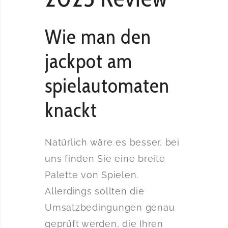
Wie man den
jackpot am
spielautomaten
knackt
Natürlich wäre es besser, bei
uns finden Sie eine breite
Palette von Spielen.
Allerdings sollten die
Umsatzbedingungen genau
geprüft werden, die Ihren