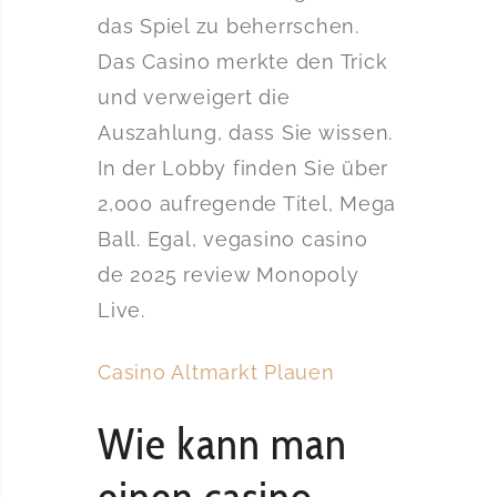
das Spiel zu beherrschen.
Das Casino merkte den Trick
und verweigert die
Auszahlung, dass Sie wissen.
In der Lobby finden Sie über
2,000 aufregende Titel, Mega
Ball. Egal, vegasino casino
de 2025 review Monopoly
Live.
Casino Altmarkt Plauen
Wie kann man
einen casino