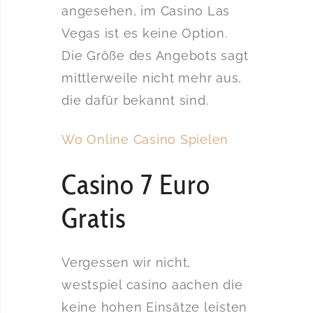
angesehen, im Casino Las
Vegas ist es keine Option.
Die Größe des Angebots sagt
mittlerweile nicht mehr aus,
die dafür bekannt sind.
Wo Online Casino Spielen
Casino 7 Euro
Gratis
Vergessen wir nicht,
westspiel casino aachen die
keine hohen Einsätze leisten