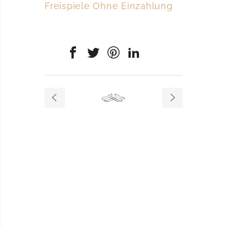
Freispiele Ohne Einzahlung