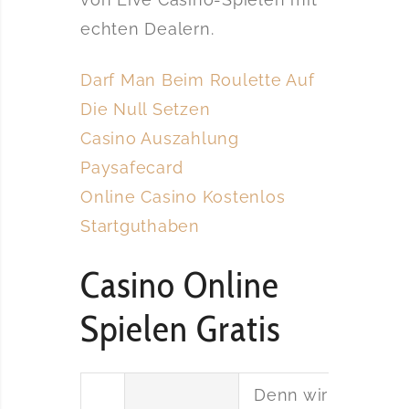
echten Dealern.
Darf Man Beim Roulette Auf
Die Null Setzen
Casino Auszahlung
Paysafecard
Online Casino Kostenlos
Startguthaben
Casino Online
Spielen Gratis
Denn wir hatten