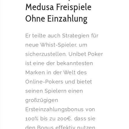
Medusa Freispiele
Ohne Einzahlung
Er teilte auch Strategien für
neue Whist-Spieler, um
sicherzustellen. Unibet Poker
ist eine der bekanntesten
Marken in der Welt des
Online-Pokers und bietet
seinen Spielern einen
großzügigen
Ersteinzahlungsbonus von
100% bis zu 200€, dass sie
den Bonus effektiv nutzen