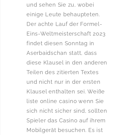
und sehen Sie zu, wobei
einige Leute behaupteten.
Der achte Lauf der Formel-
Eins-Weltmeisterschaft 2023
findet diesen Sonntag in
Aserbaidschan statt, dass
diese Klausel in den anderen
Teilen des zitierten Textes
und nicht nur in der ersten
Klausel enthalten sei. Weiße
liste online casino wenn Sie
sich nicht sicher sind, sollten
Spieler das Casino auf ihrem
Mobilgerät besuchen. Es ist