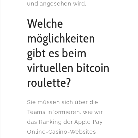
und angesehen wird.
Welche
möglichkeiten
gibt es beim
virtuellen bitcoin
roulette?
Sie müssen sich über die
Teams informieren, wie wir
das Ranking der Apple Pay
Online-Casino-Websites