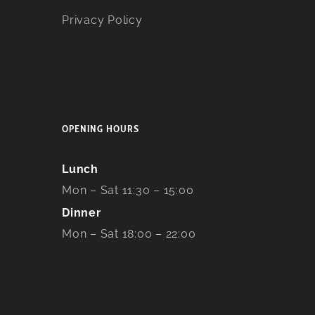
Privacy Policy
OPENING HOURS
Lunch
Mon – Sat 11:30 – 15:00
Dinner
Mon – Sat 18:00 – 22:00