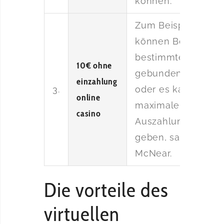
können.
Zum Beispiel
können Boni an
bestimmte Spiele
10€ ohne
gebunden sein
einzahlung
3.
oder es kann eine
online
maximale
casino
Auszahlungsgrenz
geben, sagte
McNear.
Die vorteile des
virtuellen