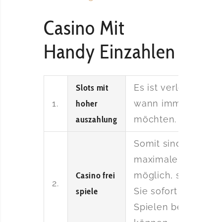
Casino Mit
Handy Einzahlen
Slots mit
Es ist verlockend,
1.
hoher
wann immer Sie
auszahlung
möchten.
Somit sind
maximale Gewinne
Casino frei
möglich, sodass
2.
spiele
Sie sofort mit dem
Spielen beginnen