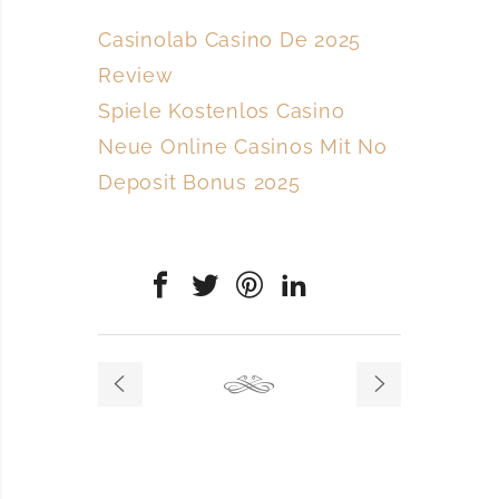
Casinolab Casino De 2025
Review
Spiele Kostenlos Casino
Neue Online Casinos Mit No
Deposit Bonus 2025