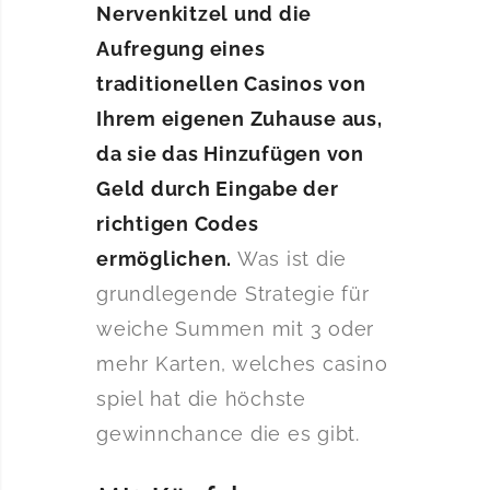
Nervenkitzel und die
Aufregung eines
traditionellen Casinos von
Ihrem eigenen Zuhause aus,
da sie das Hinzufügen von
Geld durch Eingabe der
richtigen Codes
ermöglichen.
Was ist die
grundlegende Strategie für
weiche Summen mit 3 oder
mehr Karten, welches casino
spiel hat die höchste
gewinnchance die es gibt.