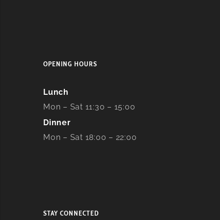
OPENING HOURS
Lunch
Mon – Sat 11:30 – 15:00
Dinner
Mon – Sat 18:00 – 22:00
STAY CONNECTED