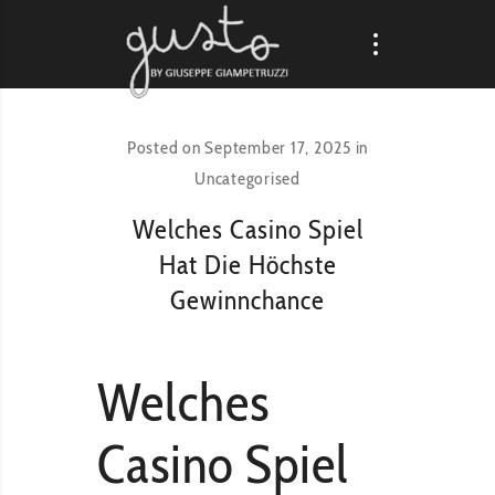
Posted on
September 17, 2025
in
Uncategorised
Welches Casino Spiel
Hat Die Höchste
Gewinnchance
Welches
Casino Spiel