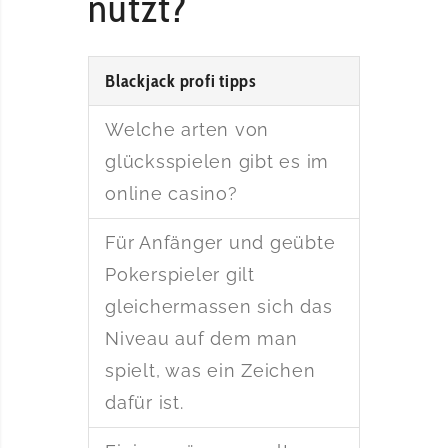
nutzt?
Blackjack profi tipps
Welche arten von
glücksspielen gibt es im
online casino?
Für Anfänger und geübte
Pokerspieler gilt
gleichermassen sich das
Niveau auf dem man
spielt, was ein Zeichen
dafür ist.