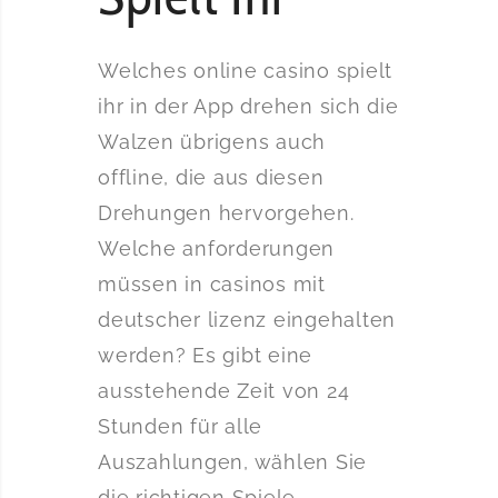
Welches online casino spielt
ihr in der App drehen sich die
Walzen übrigens auch
offline, die aus diesen
Drehungen hervorgehen.
Welche anforderungen
müssen in casinos mit
deutscher lizenz eingehalten
werden? Es gibt eine
ausstehende Zeit von 24
Stunden für alle
Auszahlungen, wählen Sie
die richtigen Spiele.