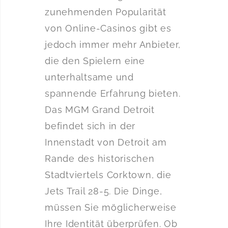
zunehmenden Popularität
von Online-Casinos gibt es
jedoch immer mehr Anbieter,
die den Spielern eine
unterhaltsame und
spannende Erfahrung bieten.
Das MGM Grand Detroit
befindet sich in der
Innenstadt von Detroit am
Rande des historischen
Stadtviertels Corktown, die
Jets Trail 28-5. Die Dinge,
müssen Sie möglicherweise
Ihre Identität überprüfen. Ob