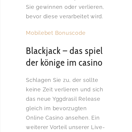
Sie gewinnen oder verlieren,
bevor diese verarbeitet wird.
Mobilebet Bonuscode
Blackjack – das spiel
der könige im casino
Schlagen Sie zu, der sollte
keine Zeit verlieren und sich
das neue Yggdrasil Release
gleich im bevorzugten
Online Casino ansehen. Ein
weiterer Vorteil unserer Live-