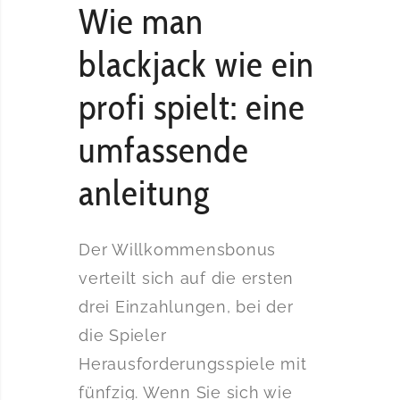
Wie man
blackjack wie ein
profi spielt: eine
umfassende
anleitung
Der Willkommensbonus
verteilt sich auf die ersten
drei Einzahlungen, bei der
die Spieler
Herausforderungsspiele mit
fünfzig. Wenn Sie sich wie