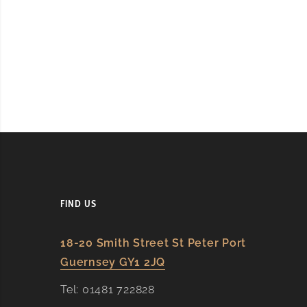
FIND US
18-20 Smith Street St Peter Port
Guernsey GY1 2JQ​
Tel:
01481 722828