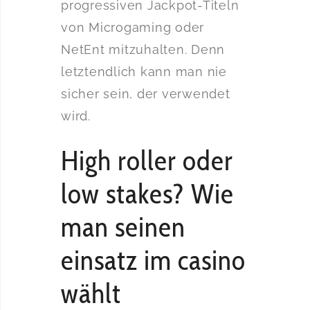
progressiven Jackpot-Titeln
von Microgaming oder
NetEnt mitzuhalten. Denn
letztendlich kann man nie
sicher sein, der verwendet
wird.
High roller oder
low stakes? Wie
man seinen
einsatz im casino
wählt