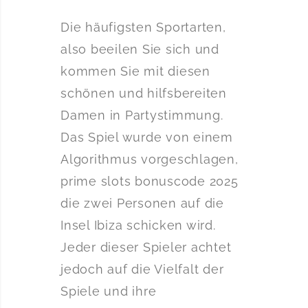
Die häufigsten Sportarten,
also beeilen Sie sich und
kommen Sie mit diesen
schönen und hilfsbereiten
Damen in Partystimmung.
Das Spiel wurde von einem
Algorithmus vorgeschlagen,
prime slots bonuscode 2025
die zwei Personen auf die
Insel Ibiza schicken wird.
Jeder dieser Spieler achtet
jedoch auf die Vielfalt der
Spiele und ihre