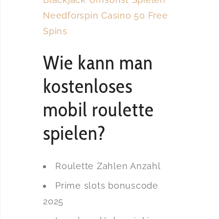
Needforspin Casino 50 Free
Spins
Wie kann man
kostenloses
mobil roulette
spielen?
Roulette Zahlen Anzahl
Prime slots bonuscode
2025