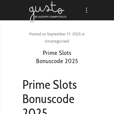
Posted on
September 17, 2025
in
Uncategorised
Prime Slots
Bonuscode 2025
Prime Slots
Bonuscode
2025