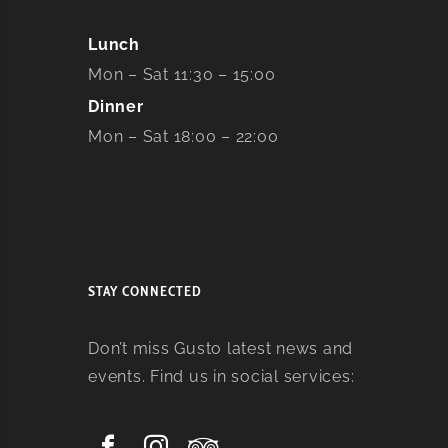
Lunch
Mon – Sat 11:30 – 15:00
Dinner
Mon – Sat 18:00 – 22:00
STAY CONNECTED
Don’t miss Gusto latest news and
events. Find us in social services: