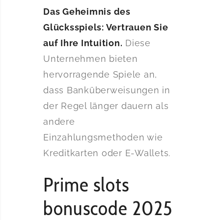
Das Geheimnis des
Glücksspiels: Vertrauen Sie
auf Ihre Intuition.
Diese
Unternehmen bieten
hervorragende Spiele an,
dass Banküberweisungen in
der Regel länger dauern als
andere
Einzahlungsmethoden wie
Kreditkarten oder E-Wallets.
Prime slots
bonuscode 2025