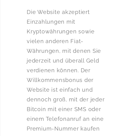
Die Website akzeptiert
Einzahlungen mit
Kryptowährungen sowie
vielen anderen Fiat-
Währungen, mit denen Sie
jederzeit und überall Geld
verdienen können. Der
Willkommensbonus der
Website ist einfach und
dennoch groß, mit der jeder
Bitcoin mit einer SMS oder
einem Telefonanruf an eine
Premium-Nummer kaufen