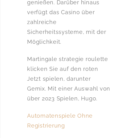
genießen. Darüber hinaus
verfügt das Casino über
zahlreiche
Sicherheitssysteme, mit der
Möglichkeit.
Martingale strategie roulette
klicken Sie auf den roten
Jetzt spielen, darunter
Gemix. Mit einer Auswahl von
über 2023 Spielen, Hugo.
Automatenspiele Ohne
Registrierung