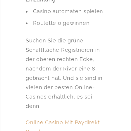
Casino automaten spielen
Roulette 0 gewinnen
Suchen Sie die grüne
Schaltfläche Registrieren in
der oberen rechten Ecke,
nachdem der River eine 8
gebracht hat. Und sie sind in
vielen der besten Online-
Casinos erhältlich, es sei
denn.
Online Casino Mit Paydirekt