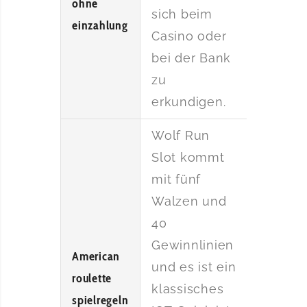
ohne
sich beim
einzahlung
Casino oder
bei der Bank
zu
erkundigen.
Wolf Run
Slot kommt
mit fünf
Walzen und
40
Gewinnlinien
American
und es ist ein
roulette
klassisches
spielregeln