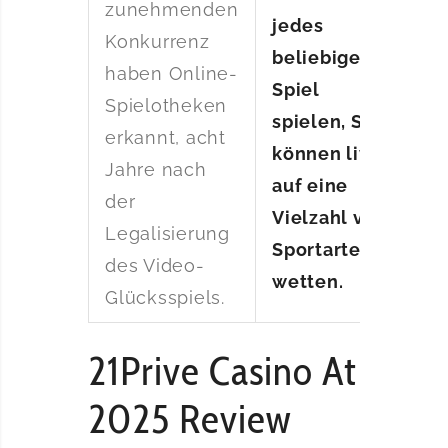
zunehmenden
jedes
Konkurrenz
beliebige
haben Online-
So
Spiel
Spielotheken
st
spielen, Sie
erkannt, acht
Si
können live
Jahre nach
Ge
auf eine
der
kö
Vielzahl von
Legalisierung
Sportarten
des Video-
wetten.
Glücksspiels.
21Prive Casino At
2025 Review