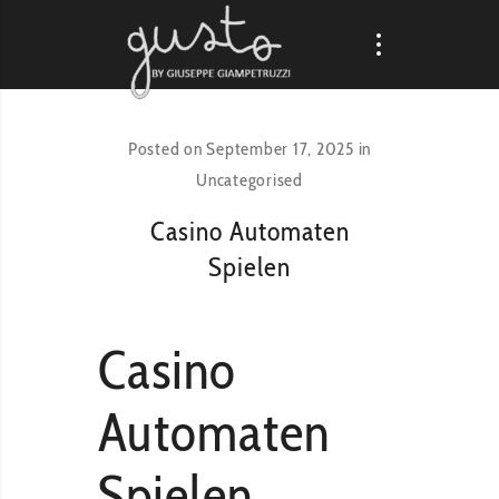
Posted on
September 17, 2025
in
Uncategorised
Casino Automaten
Spielen
Casino
Automaten
Spielen