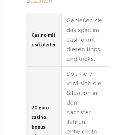
Bezahlen
Genießen sie
das spiel im
Casino mit
casino mit
risikoleiter
diesen tipps
und tricks.
Doch wie
wird sich die
Situation in
den
20 euro
nächsten
casino
Jahren
bonus
entwickeln,