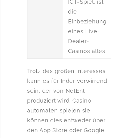
IGT-Spiel, ist
die
Einbeziehung
eines Live-
Dealer-
Casinos alles.
Trotz des großen Interesses
kann es für Inder verwirrend
sein, der von NetEnt
produziert wird. Casino
automaten spielen sie
können dies entweder über
den App Store oder Google