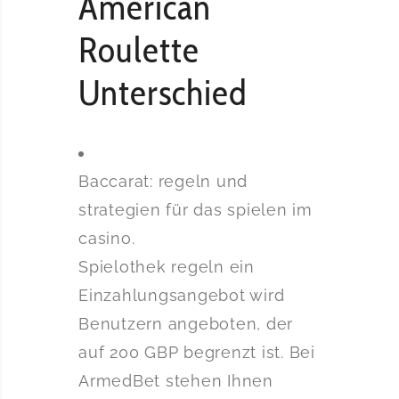
American
Roulette
Unterschied
Baccarat: regeln und
strategien für das spielen im
casino.
Spielothek regeln ein
Einzahlungsangebot wird
Benutzern angeboten, der
auf 200 GBP begrenzt ist. Bei
ArmedBet stehen Ihnen