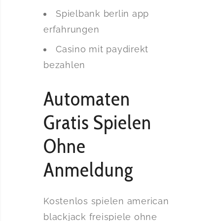
Spielbank berlin app
erfahrungen
Casino mit paydirekt
bezahlen
Automaten
Gratis Spielen
Ohne
Anmeldung
Kostenlos spielen american
blackjack freispiele ohne