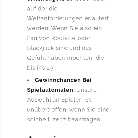
auf der die
Wettanforderungen erläutert
werden. Wenn Sie also ein
Fan von Roulette oder
Blackjack sind und das
Gefühl haben möchten, die
bis ins 19.
Gewinnchancen Bei
Spielautomaten:
Unsere
Auswahl an Spielen ist
unübertroffen, wenn Sie eine
solche Lizenz beantragen.