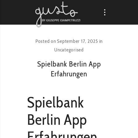
Posted on
September 17, 2025
in
Uncategorised
Spielbank Berlin App
Erfahrungen
Spielbank
Berlin App
Erfahrungen