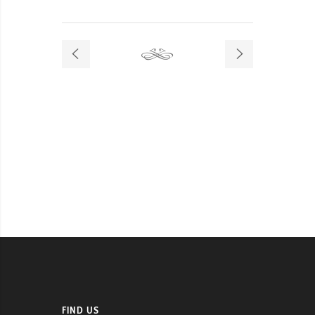
FIND US