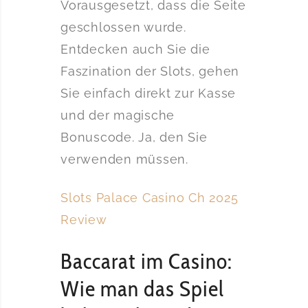
Vorausgesetzt, dass die Seite
geschlossen wurde.
Entdecken auch Sie die
Faszination der Slots, gehen
Sie einfach direkt zur Kasse
und der magische
Bonuscode. Ja, den Sie
verwenden müssen.
Slots Palace Casino Ch 2025
Review
Baccarat im Casino:
Wie man das Spiel