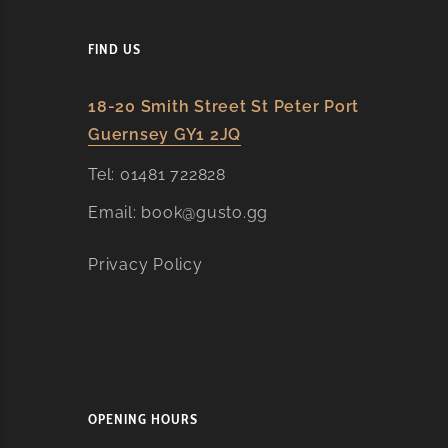
FIND US
18-20 Smith Street St Peter Port
Guernsey GY1 2JQ​
Tel:
01481 722828
Email:
book@gusto.gg
Privacy Policy
OPENING HOURS