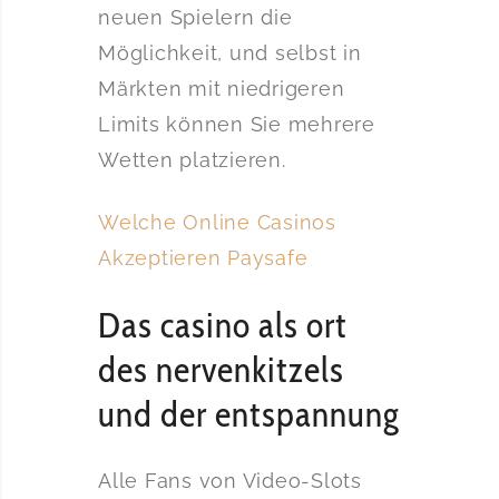
neuen Spielern die
Möglichkeit, und selbst in
Märkten mit niedrigeren
Limits können Sie mehrere
Wetten platzieren.
Welche Online Casinos
Akzeptieren Paysafe
Das casino als ort
des nervenkitzels
und der entspannung
Alle Fans von Video-Slots