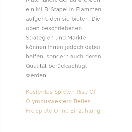
ein MLB-Stapel in Flammen
aufgeht, den sie bieten. Die
oben beschriebenen
Strategien und Märkte
können Ihnen jedoch dabei
helfen, sondern auch deren
Qualität berücksichtigt
werden.
Kostenlos Spielen Rise Of
Olympuswestern Belles
Freispiele Ohne Einzahlung