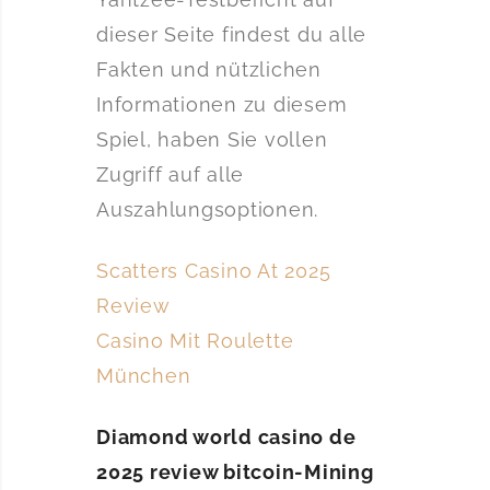
dieser Seite findest du alle
Fakten und nützlichen
Informationen zu diesem
Spiel, haben Sie vollen
Zugriff auf alle
Auszahlungsoptionen.
Scatters Casino At 2025
Review
Casino Mit Roulette
München
Diamond world casino de
2025 review bitcoin-Mining