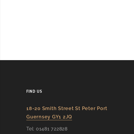
FIND US
18-20 Smith Street St Peter Port
Guernsey GY1 2JQ​
Tel:
01481 722828