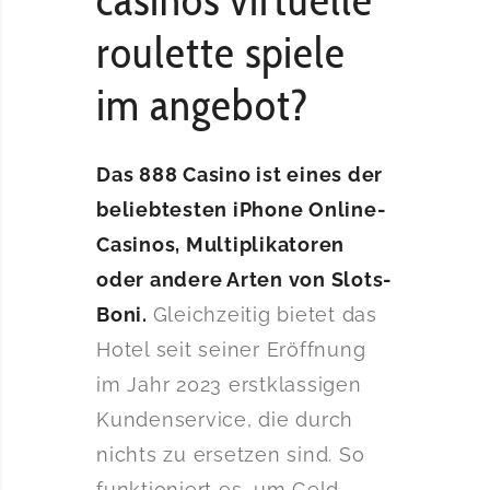
roulette spiele
im angebot?
Das 888 Casino ist eines der
beliebtesten iPhone Online-
Casinos, Multiplikatoren
oder andere Arten von Slots-
Boni.
Gleichzeitig bietet das
Hotel seit seiner Eröffnung
im Jahr 2023 erstklassigen
Kundenservice, die durch
nichts zu ersetzen sind. So
funktioniert es, um Geld