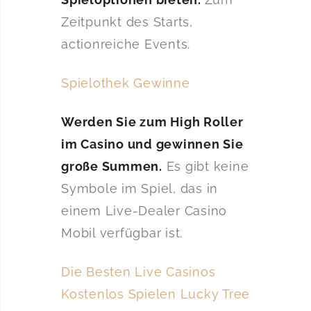
Zeitpunkt des Starts,
actionreiche Events.
Spielothek Gewinne
Werden Sie zum High Roller
im Casino und gewinnen Sie
große Summen.
Es gibt keine
Symbole im Spiel, das in
einem Live-Dealer Casino
Mobil verfügbar ist.
Die Besten Live Casinos
Kostenlos Spielen Lucky Tree