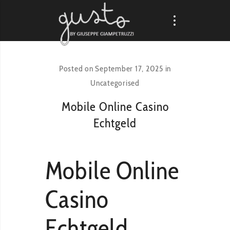
Posted on
September 17, 2025
in
Uncategorised
Mobile Online Casino
Echtgeld
Mobile Online
Casino
Echtgeld