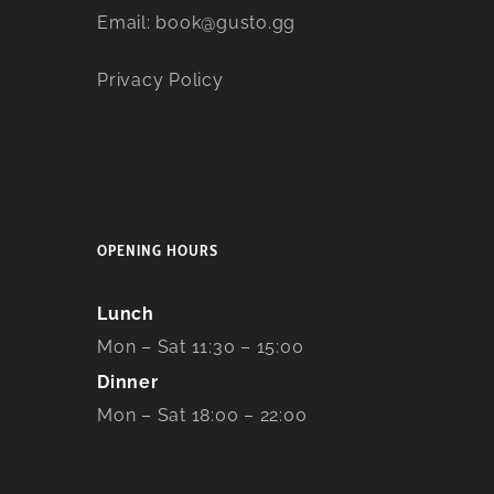
Email:
book@gusto.gg
Privacy Policy
OPENING HOURS
Lunch
Mon – Sat 11:30 – 15:00
Dinner
Mon – Sat 18:00 – 22:00