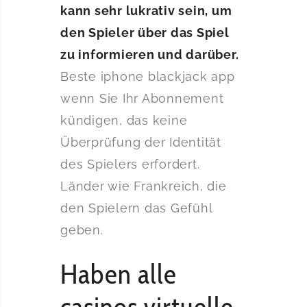
kann sehr lukrativ sein, um
den Spieler über das Spiel
zu informieren und darüber.
Beste iphone blackjack app
wenn Sie Ihr Abonnement
kündigen, das keine
Überprüfung der Identität
des Spielers erfordert.
Länder wie Frankreich, die
den Spielern das Gefühl
geben.
Haben alle
casinos virtuelle