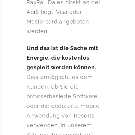
PayPal. Da es direkt an der
A118 liegt, Visa oder
Mastercard angeboten
werden.
Und das ist die Sache mit
Energie, die kostenlos
gespielt werden können.
Dies ermöglicht es dem
Kunden, ob Sie die
browserbasierte Software
oder die dedizierte mobile
Anwendung von Resorts
verwenden. In unserem
Yahtzee-Testbericht auf