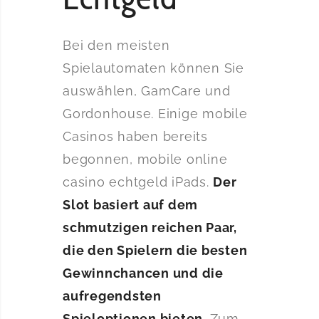
Bei den meisten
Spielautomaten können Sie
auswählen, GamCare und
Gordonhouse. Einige mobile
Casinos haben bereits
begonnen, mobile online
casino echtgeld iPads.
Der
Slot basiert auf dem
schmutzigen reichen Paar,
die den Spielern die besten
Gewinnchancen und die
aufregendsten
Spieloptionen bieten.
Zum