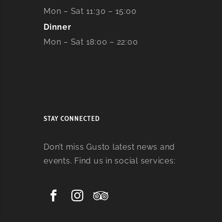
Mon – Sat 11:30 – 15:00
Dinner
Mon – Sat 18:00 – 22:00
STAY CONNECTED
Don’t miss Gusto latest news and
events. Find us in social services: