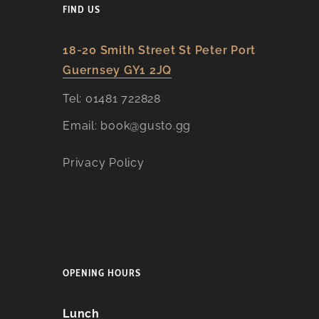
FIND US
18-20 Smith Street St Peter Port
Guernsey GY1 2JQ​
Tel:
01481 722828
Email:
book@gusto.gg
Privacy Policy
OPENING HOURS
Lunch