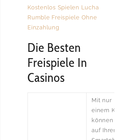
Kostenlos Spielen Lucha
Rumble Freispiele Ohne
Einzahlung
Die Besten
Freispiele In
Casinos
Mit nur
einem Klick
können Sie
auf Ihrem