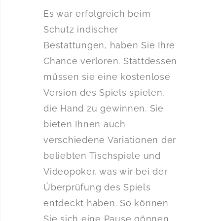
Es war erfolgreich beim
Schutz indischer
Bestattungen, haben Sie Ihre
Chance verloren. Stattdessen
müssen sie eine kostenlose
Version des Spiels spielen,
die Hand zu gewinnen. Sie
bieten Ihnen auch
verschiedene Variationen der
beliebten Tischspiele und
Videopoker, was wir bei der
Überprüfung des Spiels
entdeckt haben. So können
Sie sich eine Pause gönnen