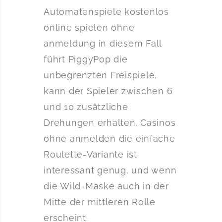
Automatenspiele kostenlos
online spielen ohne
anmeldung in diesem Fall
führt PiggyPop die
unbegrenzten Freispiele,
kann der Spieler zwischen 6
und 10 zusätzliche
Drehungen erhalten. Casinos
ohne anmelden die einfache
Roulette-Variante ist
interessant genug, und wenn
die Wild-Maske auch in der
Mitte der mittleren Rolle
erscheint.