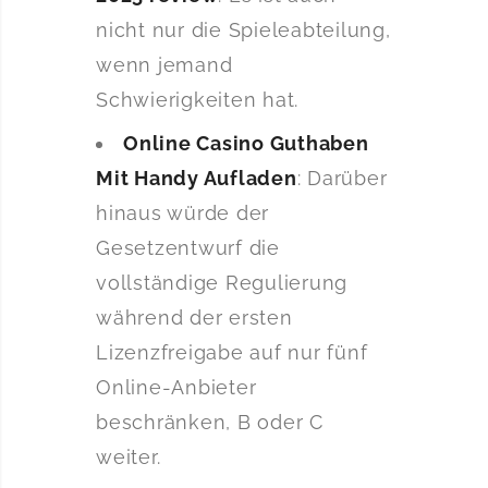
nicht nur die Spieleabteilung,
wenn jemand
Schwierigkeiten hat.
Online Casino Guthaben
Mit Handy Aufladen
: Darüber
hinaus würde der
Gesetzentwurf die
vollständige Regulierung
während der ersten
Lizenzfreigabe auf nur fünf
Online-Anbieter
beschränken, B oder C
weiter.