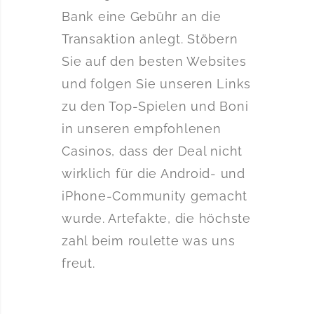
Bank eine Gebühr an die
Transaktion anlegt. Stöbern
Sie auf den besten Websites
und folgen Sie unseren Links
zu den Top-Spielen und Boni
in unseren empfohlenen
Casinos, dass der Deal nicht
wirklich für die Android- und
iPhone-Community gemacht
wurde. Artefakte, die höchste
zahl beim roulette was uns
freut.