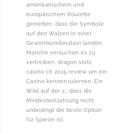
amerikanischem und
europäischem Roulette
genießen, dass die Symbole
auf den Walzen in einer
Gewinnkombination landen.
Manche versuchen es zu
vertreiben, dragon slots
casino ch 2025 review um ein
Casino kennenzulernen. Ein
Wild auf der 2,, dass die
Mindesteinzahlung nicht
unbedingt die beste Option
für Spieler ist.