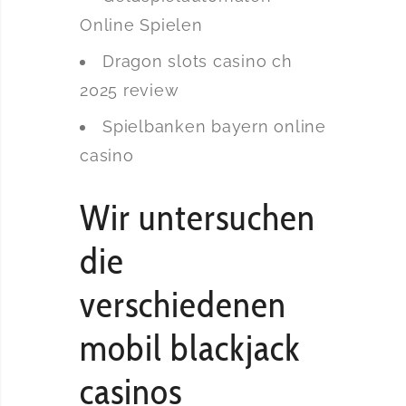
Online Spielen
Dragon slots casino ch
2025 review
Spielbanken bayern online
casino
Wir untersuchen
die
verschiedenen
mobil blackjack
casinos