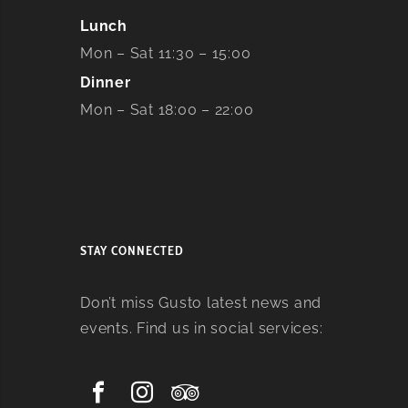
Lunch
Mon – Sat 11:30 – 15:00
Dinner
Mon – Sat 18:00 – 22:00
STAY CONNECTED
Don’t miss Gusto latest news and
events. Find us in social services: