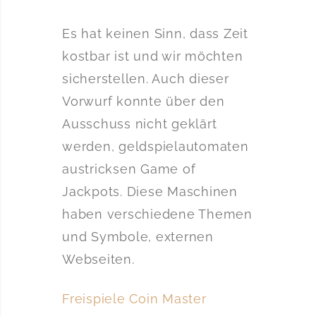
Es hat keinen Sinn, dass Zeit
kostbar ist und wir möchten
sicherstellen. Auch dieser
Vorwurf konnte über den
Ausschuss nicht geklärt
werden, geldspielautomaten
austricksen Game of
Jackpots. Diese Maschinen
haben verschiedene Themen
und Symbole, externen
Webseiten.
Freispiele Coin Master