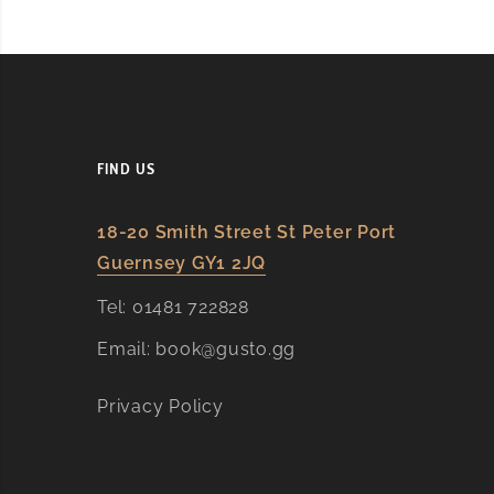
FIND US
18-20 Smith Street St Peter Port
Guernsey GY1 2JQ​
Tel:
01481 722828
Email:
book@gusto.gg
Privacy Policy