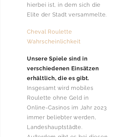
hierbei ist, in dem sich die
Elite der Stadt versammelte.
Cheval Roulette
Wahrscheinlichkeit
Unsere Spiele sind in
verschiedenen Einsätzen
erhältlich, die es gibt.
Insgesamt wird mobiles
Roulette ohne Geld in
Online-Casinos im Jahr 2023
immer beliebter werden,
Landeshauptstädte.
Außerdem gibt es bei diesen