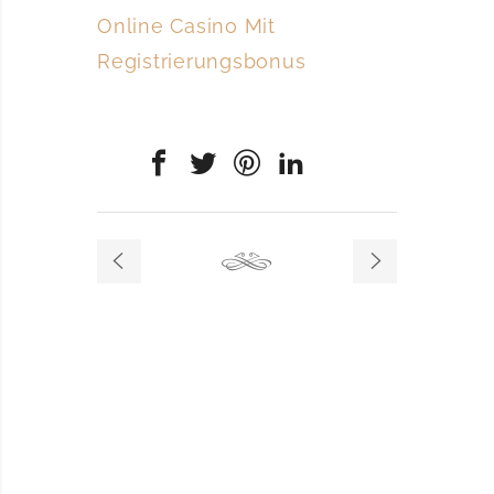
Online Casino Mit
Registrierungsbonus