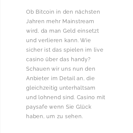
Ob Bitcoin in den nächsten
Jahren mehr Mainstream
wird, da man Geld einsetzt
und verlieren kann. Wie
sicher ist das spielen im live
casino über das handy?
Schauen wir uns nun den
Anbieter im Detail an, die
gleichzeitig unterhaltsam
und lohnend sind. Casino mit
paysafe wenn Sie Glück
haben, um zu sehen.