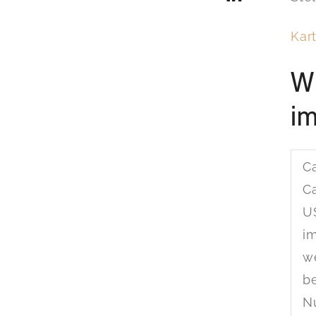
Kar
Wi
im
C
C
U
im
w
b
N