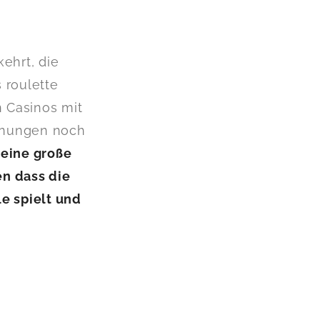
kehrt, die
 roulette
n Casinos mit
ohnungen noch
 eine große
en dass die
le spielt und