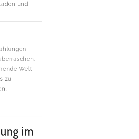
laden und
zahlungen
überraschen,
nnende Welt
s zu
en.
sung im