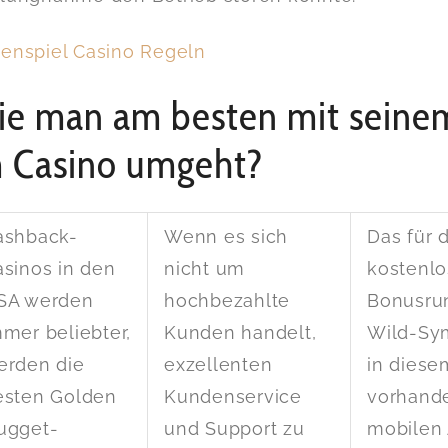
tenspiel Casino Regeln
e man am besten mit seine
 Casino umgeht?
ashback-
Wenn es sich
Das für 
asinos in den
nicht um
kostenlo
SA werden
hochbezahlte
Bonusru
mer beliebter,
Kunden handelt,
Wild-Sym
erden die
exzellenten
in diese
esten Golden
Kundenservice
vorhande
ugget-
und Support zu
mobilen