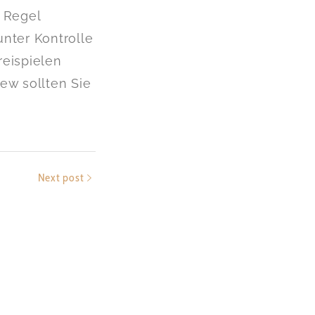
 Regel
nter Kontrolle
reispielen
iew sollten Sie
Next post