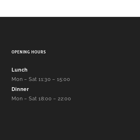
OPENING HOURS
Lunch
Mon – Sat 11:30 – 15:00
Dinner
Mon – Sat 18:00 – 22:00