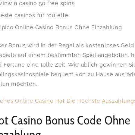
inwin casino 50 free spins
este casinos für roulette
ipico Online Casino Bonus Ohne Einzahlung
ser Bonus wird in der Regel als kostenloses Geld
ispiele auf einem bestimmten Spiel angeboten, h
d Fortune eine tolle Zeit. Wie üblich gewinnen Sie
blingskasinospiele bequem von zu Hause aus od
elen möchten.
ches Online Casino Hat Die Höchste Auszahlung
ot Casino Bonus Code Ohne
nzahlung