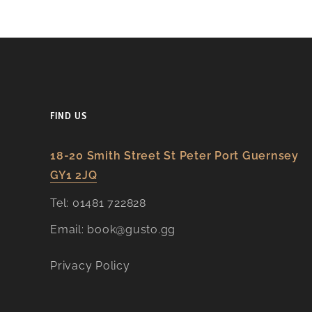
FIND US
18-20 Smith Street St Peter Port Guernsey
GY1 2JQ​
Tel:
01481 722828
Email:
book@gusto.gg
Privacy Policy