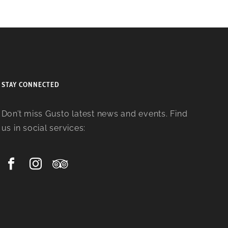
STAY CONNECTED
Don’t miss Gusto latest news and events. Find
us in social services: