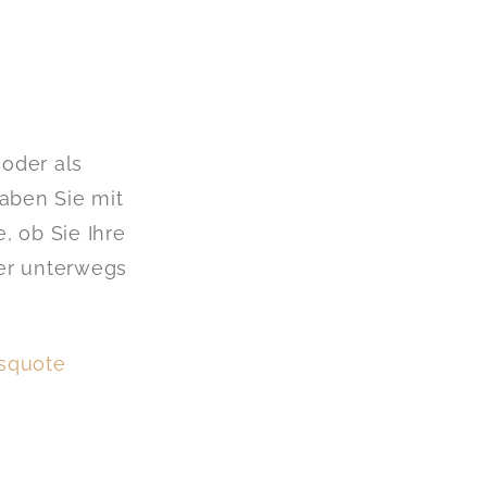
 oder als
aben Sie mit
, ob Sie Ihre
er unterwegs
squote