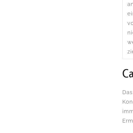
an
e
v
ni
w
z
Ca
Das
Kon
imm
Erm