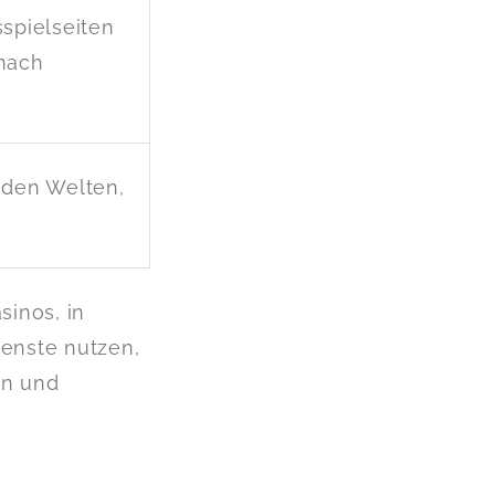
spielseiten
 nach
iden Welten,
sinos, in
ienste nutzen,
en und