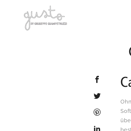
C
Ohn
Sof
übe
bes