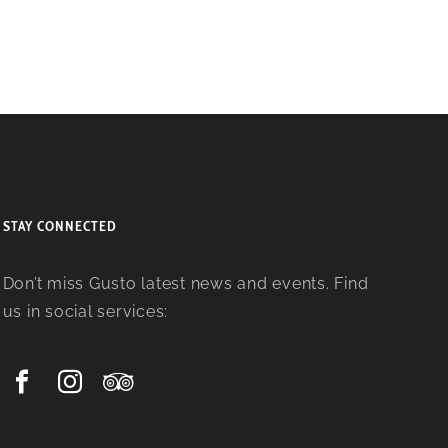
STAY CONNECTED
Don’t miss Gusto latest news and events. Find
us in social services: