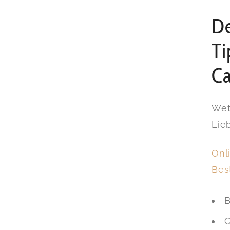
De
Ti
Ca
Wet
Lie
Onl
Bes
B
C