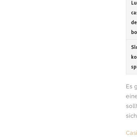
Lu
ca
de
bo
Sl
ko
sp
Es 
ein
sol
sich
Cas