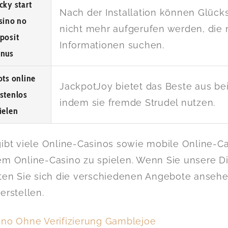
cky start
Nach der Installation können Glücks
sino no
nicht mehr aufgerufen werden, die
posit
Informationen suchen.
nus
ots online
JackpotJoy bietet das Beste aus be
stenlos
indem sie fremde Strudel nutzen.
ielen
gibt viele Online-Casinos sowie mobile Online-Ca
em Online-Casino zu spielen. Wenn Sie unsere D
lten Sie sich die verschiedenen Angebote anseh
erstellen.
ino Ohne Verifizierung Gamblejoe