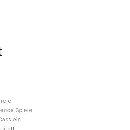
HOME
MENU
CONTACT
ABOUT
t
rere
gende Spiele
Dass ein
tritt.